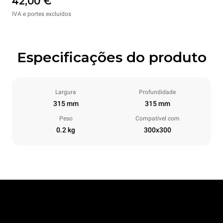
42,00 €
IVA e portes excluídos
Especificações do produto
Largura
Profundidade
315 mm
315 mm
Peso
Compatível com
0.2 kg
300x300