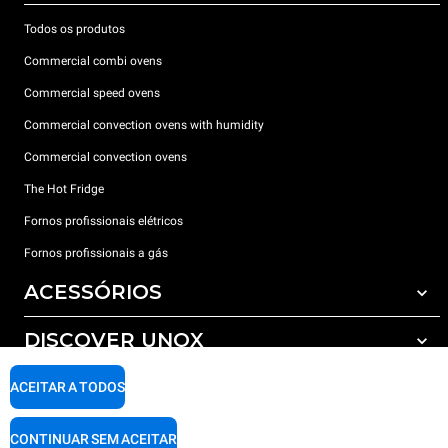
Todos os produtos
Commercial combi ovens
Commercial speed ovens
Commercial convection ovens with humidity
Commercial convection ovens
The Hot Fridge
Fornos profissionais elétricos
Fornos profissionais a gás
ACESSÓRIOS
DISCOVER UNOX
Todos os acessórios
Detergents for automatic washing
SUPPORT
ACEITAR A TODOS
Os nossos escritórios no mundo
Detergents for manual washing
Water treatment with resin filters
Garantia Unox
CONTINUAR SEM ACEITAR