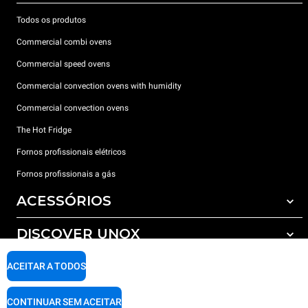
Todos os produtos
Commercial combi ovens
Commercial speed ovens
Commercial convection ovens with humidity
Commercial convection ovens
The Hot Fridge
Fornos profissionais elétricos
Fornos profissionais a gás
ACESSÓRIOS
DISCOVER UNOX
Todos os acessórios
Detergents for automatic washing
SUPPORT
ACEITAR A TODOS
Os nossos escritórios no mundo
Detergents for manual washing
Water treatment with resin filters
Garantia Unox
CONTINUAR SEM ACEITAR