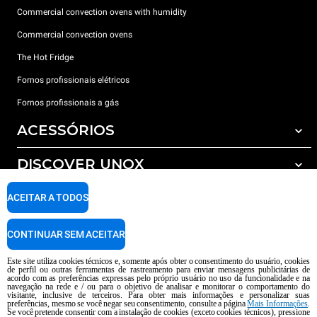
Commercial convection ovens with humidity
Commercial convection ovens
The Hot Fridge
Fornos profissionais elétricos
Fornos profissionais a gás
ACESSÓRIOS
DISCOVER UNOX
Todos os acessórios
Detergents for automatic washing
SUPPORT
ACEITAR A TODOS
Os nossos escritórios no mundo
Detergents for manual washing
Water treatment with resin filters
Garantia Unox
CONTINUAR SEM ACEITAR
Reverse osmosis water treatment
Encontre os Revendedores
Este site utiliza cookies técnicos e, somente após obter o consentimento do usuário, cookies
de perfil ou outras ferramentas de rastreamento para enviar mensagens publicitárias de
Encontre os Centros Service
acordo com as preferências expressas pelo próprio usuário no uso da funcionalidade e na
navegação na rede e / ou para o objetivo de analisar e monitorar o comportamento do
AI Content Disclaimer
Privacy policy
Cookie policy
visitante, inclusive de terceiros. Para obter mais informações e personalizar suas
preferências, mesmo se você negar seu consentimento, consulte a página
Mais Informações
.
copyright 2026 UNOX S.p.A. Todos os direitos reservados. Reg. Imp Pádua nº
Se você pretende consentir com a instalação de cookies (exceto cookies técnicos), pressione