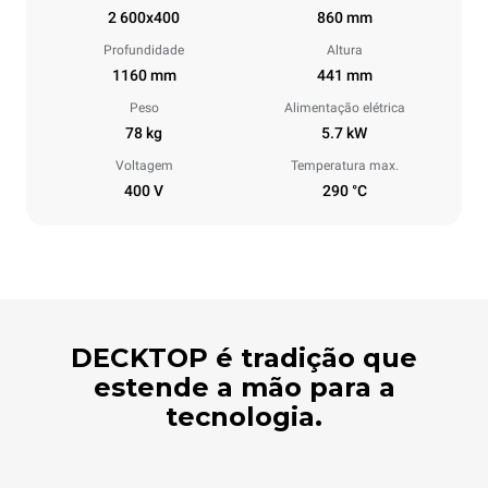
2 600x400
860 mm
Profundidade
Altura
1160 mm
441 mm
Peso
Alimentação elétrica
78 kg
5.7 kW
Voltagem
Temperatura max.
400 V
290 °C
DECKTOP é tradição que
estende a mão para a
tecnologia.