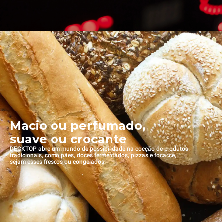
Macio ou perfumado,
suave ou crocante
DECKTOP abre um mundo de possibilidade na cocção de produtos
tradicionais, como pães, doces fermentados, pizzas e focacce,
sejam esses frescos ou congelados.