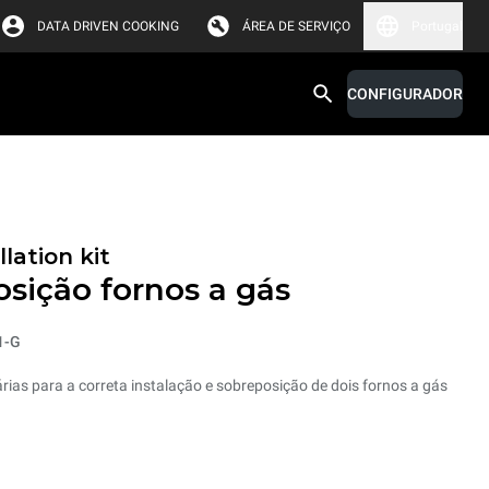
DATA DRIVEN COOKING
ÁREA DE SERVIÇO
Portugal
CONFIGURADOR
lation kit
osição fornos a gás
1-G
ias para a correta instalação e sobreposição de dois fornos a gás