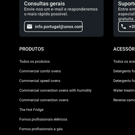
Consultas gerais
Suport
Envie-nos um e-mail e responderemos
Entre em
o mais rápido possível.
especial
gratuita.
info.portugal@unox.com
+3
PRODUTOS
ACESSÓR
Todos os produtos
Todos os ace
Commercial combi ovens
Detergents f
Commercial speed ovens
Detergents f
Commercial convection ovens with humidity
Water treatme
Commercial convection ovens
Reverse osmo
The Hot Fridge
Fornos profissionais elétricos
Fornos profissionais a gás