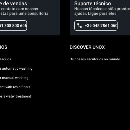
e de vendas
Suporte técnico
 contato com nossos
Nossos técnicos estão prontos
istas para uma consultoria
ajudar. Ligue para eles.
51 308 800 606
+39 045 7861 060
IOS
DISCOVER UNOX
ssórios
Os nossos escritórios no mundo
or automatic washing
or manual washing
nt with resin filters
sis water treatment