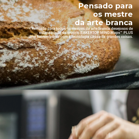
Pensado para
os mestre
da arte branca
Pensado para todos os mestres da arte branca desejosos de
estar ao lado do próprio BAKERTOP MIND.Maps™ PLUS
uma fermentadora com a tecnologia capaz de grandes coisas.