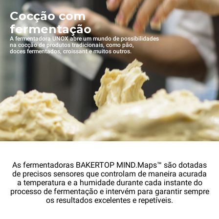
Cocção com
fermentação
A fermentadora UNOX abre um mundo de possibilidades
na cocção de produtos tradicionais, como pão,
doces fermentados, croissant e muitos outros.
As fermentadoras BAKERTOP MIND.Maps™ são dotadas
de precisos sensores que controlam de maneira acurada
a temperatura e a humidade durante cada instante do
processo de fermentação e intervém para garantir sempre
os resultados excelentes e repetíveis.