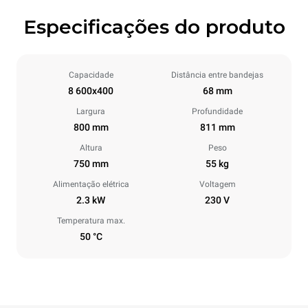
Especificações do produto
Capacidade
Distância entre bandejas
8 600x400
68 mm
Largura
Profundidade
800 mm
811 mm
Altura
Peso
750 mm
55 kg
Alimentação elétrica
Voltagem
2.3 kW
230 V
Temperatura max.
50 °C