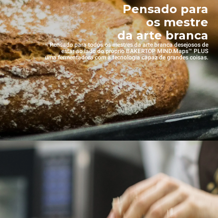
Pensado para
os mestre
da arte branca
Pensado para todos os mestres da arte branca desejosos de
estar ao lado do próprio BAKERTOP MIND.Maps™ PLUS
uma fermentadora com a tecnologia capaz de grandes coisas.