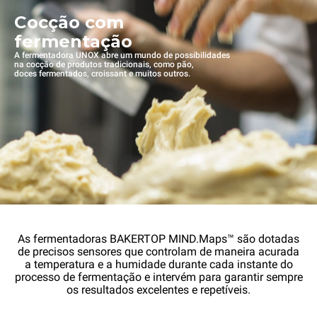
Cocção com
fermentação
A fermentadora UNOX abre um mundo de possibilidades
na cocção de produtos tradicionais, como pão,
doces fermentados, croissant e muitos outros.
As fermentadoras BAKERTOP MIND.Maps™ são dotadas
de precisos sensores que controlam de maneira acurada
a temperatura e a humidade durante cada instante do
processo de fermentação e intervém para garantir sempre
os resultados excelentes e repetíveis.