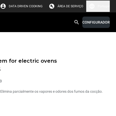
DATA DRIVEN COOKING
ÁREA DE SERVIÇO
Portugal
CONFIGURADOR
em for electric ovens
s
3
 Elimina parcialmente os vapores e odores dos fumos da cocção.