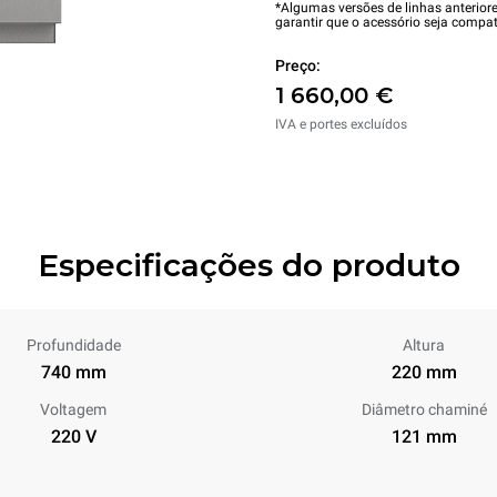
*Algumas versões de linhas anterior
garantir que o acessório seja compat
Preço:
1 660,00 €
IVA e portes excluídos
Especificações do produto
Profundidade
Altura
740 mm
220 mm
Voltagem
Diâmetro chaminé
220 V
121 mm