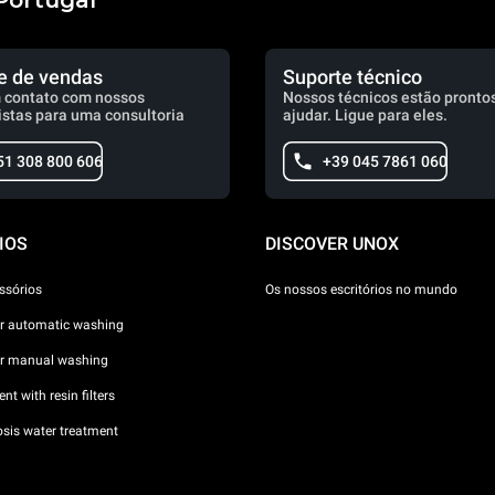
Portugal
e de vendas
Suporte técnico
 contato com nossos
Nossos técnicos estão prontos
istas para uma consultoria
ajudar. Ligue para eles.
51 308 800 606
+39 045 7861 060
IOS
DISCOVER UNOX
ssórios
Os nossos escritórios no mundo
or automatic washing
or manual washing
nt with resin filters
sis water treatment