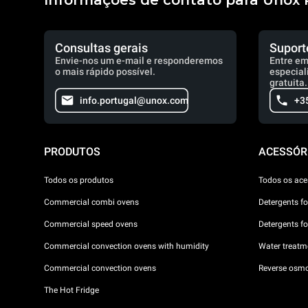
Informações de contato para Unox 
Consultas gerais
Suport
Envie-nos um e-mail e responderemos
Entre em
o mais rápido possível.
especial
gratuita.
info.portugal@unox.com
+3
PRODUTOS
ACESSÓR
Todos os produtos
Todos os ace
Commercial combi ovens
Detergents f
Commercial speed ovens
Detergents f
Commercial convection ovens with humidity
Water treatme
Commercial convection ovens
Reverse osmo
The Hot Fridge