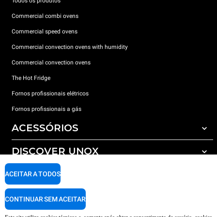
Todos os produtos
Commercial combi ovens
Commercial speed ovens
Commercial convection ovens with humidity
Commercial convection ovens
The Hot Fridge
Fornos profissionais elétricos
Fornos profissionais a gás
ACESSÓRIOS
DISCOVER UNOX
Todos os acessórios
Detergents for automatic washing
SUPPORT
ACEITAR A TODOS
Os nossos escritórios no mundo
Detergents for manual washing
Water treatment with resin filters
Garantia Unox
CONTINUAR SEM ACEITAR
Reverse osmosis water treatment
Encontre os Revendedores