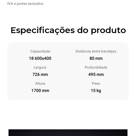
IVA e portes excluídos
Especificações do produto
Capacidade
Distância entre bandejas
18 600x400
80 mm
Largura
Profundidade
726 mm
495 mm
Altura
Peso
1700 mm
15 kg