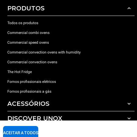
PRODUTOS
Todos os produtos
Commercial combi ovens
Commercial speed ovens
Commercial convection ovens with humidity
Commercial convection ovens
The Hot Fridge
Fornos profissionais elétricos
Fornos profissionais a gás
ACESSÓRIOS
DISCOVER UNOX
Todos os acessórios
Detergents for automatic washing
SUPPORT
ACEITAR A TODOS
Os nossos escritórios no mundo