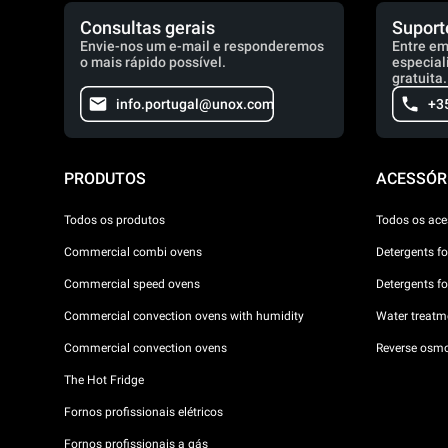
Consultas gerais
Suport
Envie-nos um e-mail e responderemos
Entre em
o mais rápido possível.
especial
gratuita.
info.portugal@unox.com
+3
PRODUTOS
ACESSÓR
Todos os produtos
Todos os ace
Commercial combi ovens
Detergents f
Commercial speed ovens
Detergents f
Commercial convection ovens with humidity
Water treatme
Commercial convection ovens
Reverse osmo
The Hot Fridge
Fornos profissionais elétricos
Fornos profissionais a gás