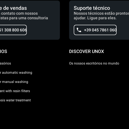
e de vendas
Suporte técnico
 contato com nossos
Nossos técnicos estão prontos
istas para uma consultoria
ajudar. Ligue para eles.
51 308 800 606
+39 045 7861 060
IOS
DISCOVER UNOX
ssórios
Os nossos escritórios no mundo
or automatic washing
or manual washing
nt with resin filters
sis water treatment