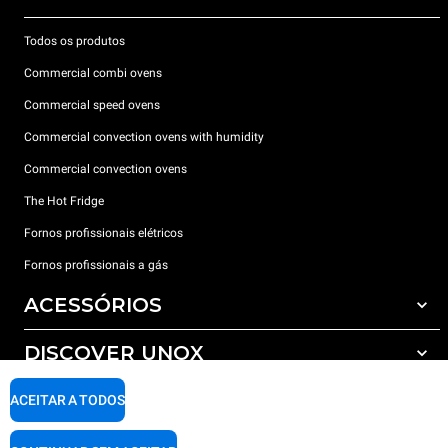
Todos os produtos
Commercial combi ovens
Commercial speed ovens
Commercial convection ovens with humidity
Commercial convection ovens
The Hot Fridge
Fornos profissionais elétricos
Fornos profissionais a gás
ACESSÓRIOS
DISCOVER UNOX
Todos os acessórios
Detergents for automatic washing
SUPPORT
ACEITAR A TODOS
Os nossos escritórios no mundo
Detergents for manual washing