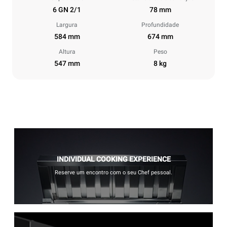
6 GN 2/1
78 mm
Largura
Profundidade
584 mm
674 mm
Altura
Peso
547 mm
8 kg
INDIVIDUAL COOKING EXPERIENCE
Reserve um encontro com o seu Chef pessoal.