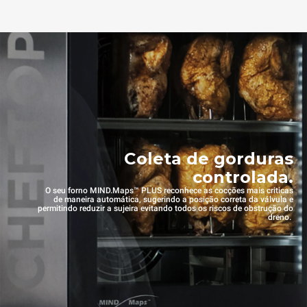
Coleta de gorduras
controlada.
O seu forno MIND.Maps™ PLUS reconhece as cocções mais criticas
de maneira automática, sugerindo a posição correta da válvula e
permitindo reduzir a sujeira evitando todos os riscos de obstrução do
dreno.