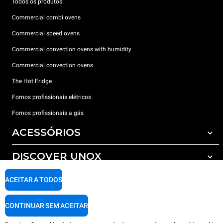
Todos os produtos
Commercial combi ovens
Commercial speed ovens
Commercial convection ovens with humidity
Commercial convection ovens
The Hot Fridge
Fornos profissionais elétricos
Fornos profissionais a gás
ACESSÓRIOS
DISCOVER UNOX
Todos os acessórios
Detergents for automatic washing
SUPPORT
ACEITAR A TODOS
Os nossos escritórios no mundo
Detergents for manual washing
Water treatment with resin filters
Garantia Unox
CONTINUAR SEM ACEITAR
Reverse osmosis water treatment
Encontre os Revendedores