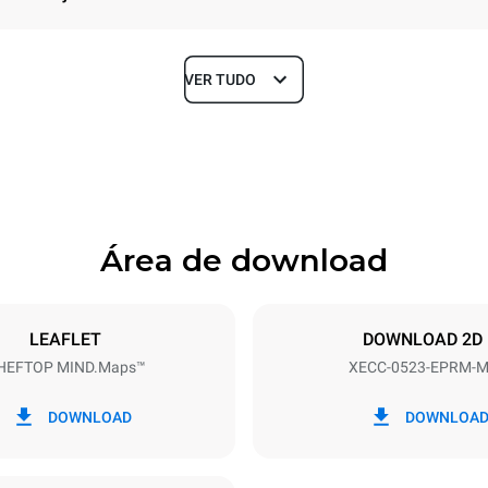
VER TUDO
Profundidade
672 mm
Área de download
ndejas
Dimensão das bandejas
GN 2/3
LEAFLET
DOWNLOAD 2D
HEFTOP MIND.Maps™
XECC-0523-EPRM-
Potência elétrica
~ / 220-240V 3~ / 220-240V
5,15 kW
DOWNLOAD
DOWNLOA