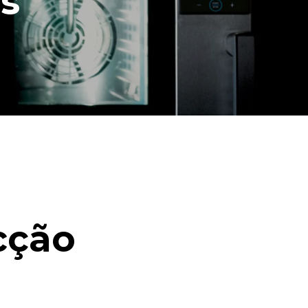
s
cção