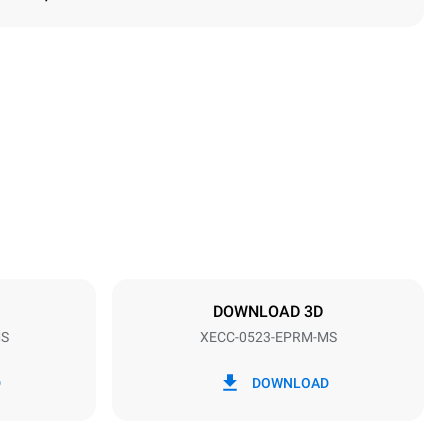
Altura
649 mm
Distância entre as bandejas
67 mm
DOWNLOAD 3D
MS
XECC-0523-EPRM-MS
Freqüência
50 / 60 Hz
D
DOWNLOAD