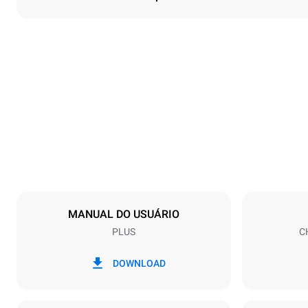
Dimensões
Largura
535 mm
Peso
58 kg
Especificações da bandeja
Número de ba
5
MANUAL DO USUÁRIO
PLUS
C
Alimentação
Voltagem
380-415V 3N
DOWNLOAD
1N~
Tipo de ficha