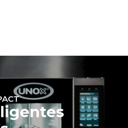
Estimativa calculada assumindo o uso diário do
forno (300 dias/ano):
6 cargas leves de frango assado (20% da
carga)
emissões
1 carga cheia de batatas assadas
 As emissões
3 cargas completas de cocção a vapor
energia da
2 horas com o forno vazio a 180 °C
tado; essas
ao optar
da a partir
PACT
ligentes