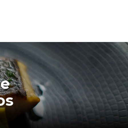
te
os