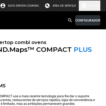
DATA DRIVEN COOKING
ÁREA DE SERVIÇO
Portugal
CONFIGURADOR
ertop combi ovens
ND.Maps™ COMPACT
PLUS
MS
CT use a mais recente tecnologia para lhe dar o suporte
rantes, restaurantes de serviços rápidos, lojas de conveniência e
 é limitado, mas as ambições permanecem grandes.