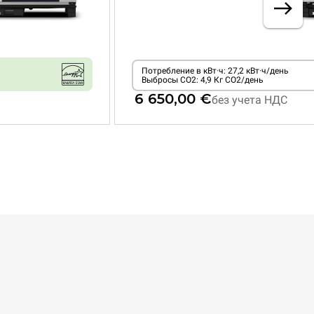
Потребление в кВт·ч: 27,2 кВт·ч/день
Выбросы CO2: 4,9 Кг CO2/день
6 650,00 €
без учета НДС
XEVC-1021-EPRM
Комбинированная
CHEFTOP MIND.Maps™
COUNTERTOP
10 GN 2/1
противней
электрический