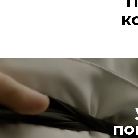
П
к
по