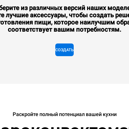
ерите из различных версий наших модел
е лучшие аксессуары, чтобы создать реш
Потребление в кВт·ч: 108 кВт·ч/день
Выбросы CO2: 19,5 Кг CO2/день
готовления пищи, которое наилучшим обр
12 850,00 €
соответствует вашим потребностям.
без учета НДС
СОЗДАТЬ
Раскройте полный потенциал вашей кухни