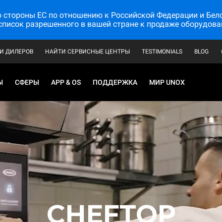
стороны ЕС по отношению к Российской Федерации и Белору
список разрешенного в вашей стране к продаже оборудова
И ДИЛЕРОВ
НАЙТИ СЕРВИСНЫЕ ЦЕНТРЫ
TESTIMONIALS
BLOG
Ы
СФЕРЫ
APP & OS
ПОДДЕРЖКА
МИР UNOX
CHEFTOP