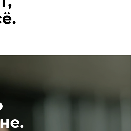
т,
ё.
о
не.