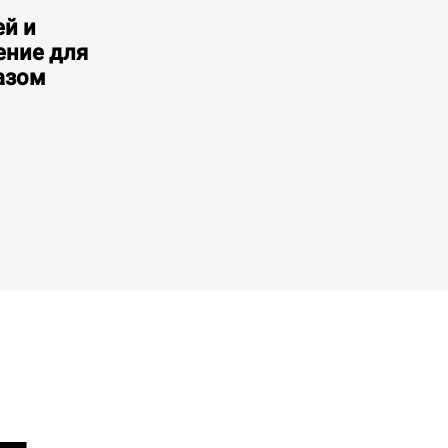
ей и
ение для
Потребление в кВт·ч: 134,1 кВт·ч/день
Выбросы CO2: 0 Кг CO2/день
азом
15 700,00 €
без учета НДС