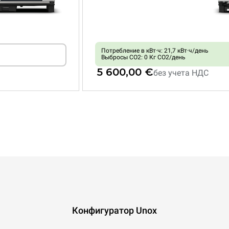
Потребление в кВт·ч: 21,7 кВт·ч/день
Выбросы CO2: 0 Кг CO2/день
5 600,00 €
без учета НДС
XEVC-0621-GPRM
Комбинированная
CHEFTOP MIND.Maps™
COUNTERTOP
6 GN 2/1 противней
газ
Конфигуратор Unox