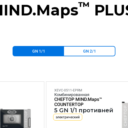
™
IND.Maps
PLU
GN 1/1
GN 2/1
XEVC-0511-EPRM
Комбинированная
CHEFTOP MIND.Maps™
COUNTERTOP
5 GN 1/1 противней
электрический