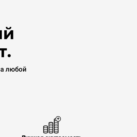
ый
т.
на любой