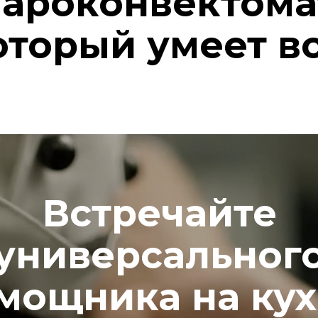
ароконвектома
оторый умеет вс
Встречайте
универсальног
мощника на кух