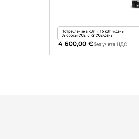
Потребление в кВт·ч: 16 кВт·ч/день
Выбросы CO2: 0 Кг CO2/день
4 600,00 €
без учета НДС
XEVC-0621-EPRM
Комбинированная
CHEFTOP MIND.Maps™
COUNTERTOP
6 GN 2/1 противней
электрический