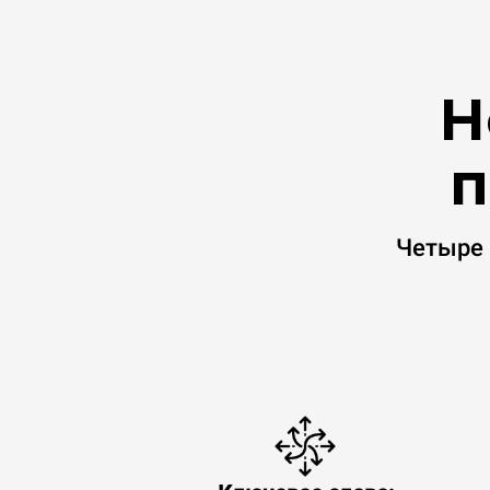
Н
п
Четыре 