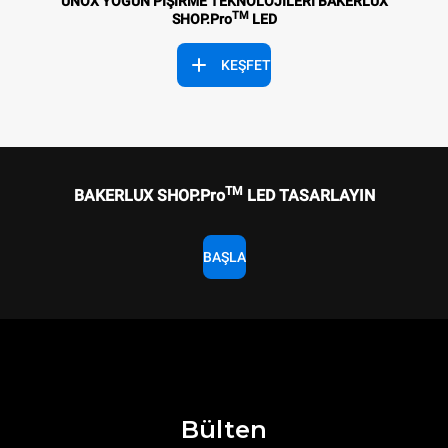
UNOX YOĞUN PİŞİRME TEKNOLOJİLERİ BAKERLUX
TM
SHOP.Pro
LED
KEŞFET
TM
BAKERLUX SHOP.Pro
LED TASARLAYIN
BAŞLA
Bülten