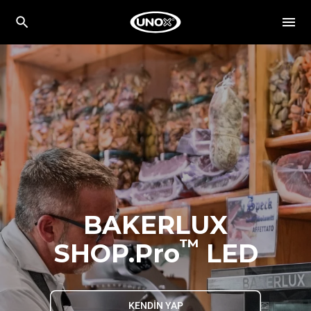
BAKERLUX
™
SHOP.Pro
LED
KENDİN YAP