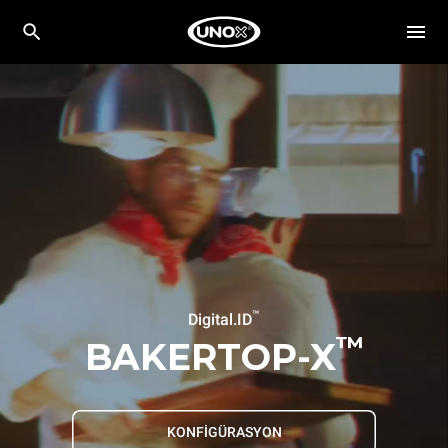
™
Digital.ID
™
BAKERTOP-X
KONFİGÜRASYON