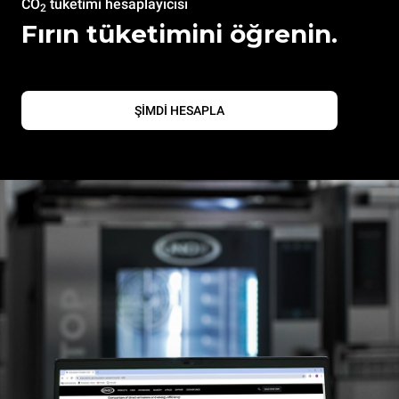
CO
tüketimi hesaplayıcısı
2
Fırın tüketimini öğrenin.
ŞİMDİ HESAPLA