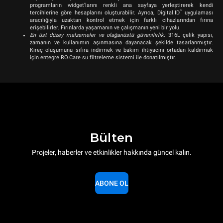
programların widget'larını renkli ana sayfaya yerleştirerek kendi
™
tercihlerine göre hesaplarını oluşturabilir. Ayrıca, Digital.ID
uygulaması
aracılığıyla uzaktan kontrol etmek için farklı cihazlarından fırına
erişebilirler. Fırınlarda yaşamanın ve çalışmanın yeni bir yolu.
En üst düzey malzemeler ve olağanüstü güvenilirlik:
316L çelik yapısı,
zamanın ve kullanımın aşınmasına dayanacak şekilde tasarlanmıştır.
Kireç oluşumunu sıfıra indirmek ve bakım ihtiyacını ortadan kaldırmak
için entegre RO.Care su filtreleme sistemi ile donatılmıştır.
Bülten
Projeler, haberler ve etkinlikler hakkında güncel kalın.
ABONE OL