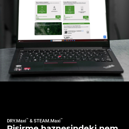
™
™
DRY.Maxi
& STEAM.Maxi
Pişirme haznesindeki nem