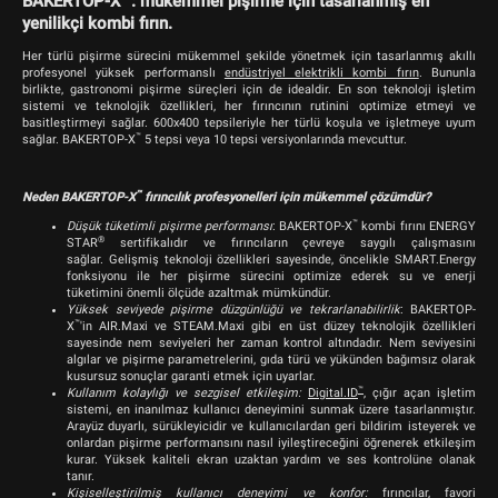
BAKERTOP-X™: mükemmel pişirme için tasarlanmış en
yenilikçi kombi fırın.
Her türlü pişirme sürecini mükemmel şekilde yönetmek için tasarlanmış akıllı
profesyonel yüksek performanslı
endüstriyel elektrikli kombi fırın
. Bununla
birlikte, gastronomi pişirme süreçleri için de idealdir. En son teknoloji işletim
sistemi ve teknolojik özellikleri, her fırıncının rutinini optimize etmeyi ve
basitleştirmeyi sağlar. 600x400 tepsileriyle her türlü koşula ve işletmeye uyum
™
sağlar. BAKERTOP-X
5 tepsi veya 10 tepsi versiyonlarında mevcuttur.
™
Neden BAKERTOP-X
fırıncılık profesyonelleri için mükemmel çözümdür?
™
Düşük tüketimli pişirme performansı
: BAKERTOP-X
kombi fırını ENERGY
®
STAR
sertifikalıdır ve fırıncıların çevreye saygılı çalışmasını
sağlar. Gelişmiş teknoloji özellikleri sayesinde, öncelikle SMART.Energy
fonksiyonu ile her pişirme sürecini optimize ederek su ve enerji
tüketimini önemli ölçüde azaltmak mümkündür.
Yüksek seviyede pişirme düzgünlüğü ve tekrarlanabilirlik
: BAKERTOP-
™
X
'in AIR.Maxi ve STEAM.Maxi gibi en üst düzey teknolojik özellikleri
sayesinde nem seviyeleri her zaman kontrol altındadır. Nem seviyesini
algılar ve pişirme parametrelerini, gıda türü ve yükünden bağımsız olarak
kusursuz sonuçlar garanti etmek için uyarlar.
™
Kullanım kolaylığı ve sezgisel etkileşim:
Digital.ID
, çığır açan işletim
sistemi, en inanılmaz kullanıcı deneyimini sunmak üzere tasarlanmıştır.
Arayüz duyarlı, sürükleyicidir ve kullanıcılardan geri bildirim isteyerek ve
onlardan pişirme performansını nasıl iyileştireceğini öğrenerek etkileşim
kurar. Yüksek kaliteli ekran uzaktan yardım ve ses kontrolüne olanak
tanır.
Kişiselleştirilmiş kullanıcı deneyimi ve konfor:
fırıncılar, favori