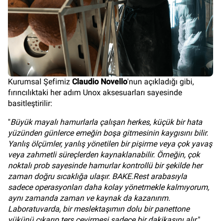
Kurumsal Şefimiz
Claudio Novello
'nun açıkladığı gibi,
fırıncılıktaki her adım Unox aksesuarları sayesinde
basitleştirilir:
"
Büyük mayalı hamurlarla çalışan herkes, küçük bir hata
yüzünden günlerce emeğin boşa gitmesinin kaygısını bilir.
Yanlış ölçümler, yanlış yönetilen bir pişirme veya çok yavaş
veya zahmetli süreçlerden kaynaklanabilir. Örneğin, çok
noktalı prob sayesinde hamurlar kontrollü bir şekilde her
zaman doğru sıcaklığa ulaşır. BAKE.Rest arabasıyla
sadece operasyonları daha kolay yönetmekle kalmıyorum,
aynı zamanda zaman ve kaynak da kazanırım.
Laboratuvarda, bir meslektaşımın dolu bir panettone
yükünü çıkarıp ters çevirmesi sadece bir dakikasını alır.
"