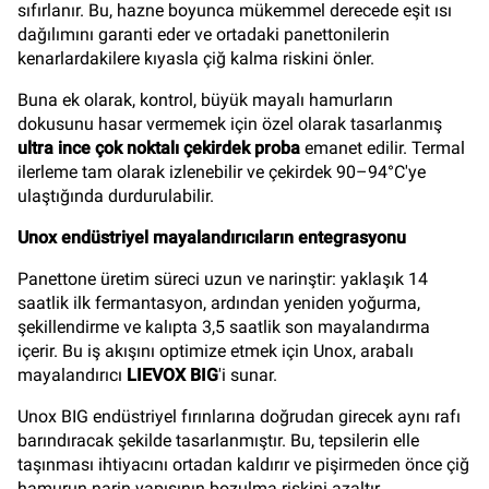
sıfırlanır. Bu, hazne boyunca mükemmel derecede eşit ısı
dağılımını garanti eder ve ortadaki panettonilerin
kenarlardakilere kıyasla çiğ kalma riskini önler.
Buna ek olarak, kontrol, büyük mayalı hamurların
dokusunu hasar vermemek için özel olarak tasarlanmış
ultra ince çok noktalı çekirdek proba
emanet edilir. Termal
ilerleme tam olarak izlenebilir ve çekirdek 90–94°C'ye
ulaştığında durdurulabilir.
Unox endüstriyel mayalandırıcıların entegrasyonu
Panettone üretim süreci uzun ve narinştir: yaklaşık 14
saatlik ilk fermantasyon, ardından yeniden yoğurma,
şekillendirme ve kalıpta 3,5 saatlik son mayalandırma
içerir. Bu iş akışını optimize etmek için Unox, arabalı
mayalandırıcı
LIEVOX BIG
'i sunar.
Unox BIG endüstriyel fırınlarına doğrudan girecek aynı rafı
barındıracak şekilde tasarlanmıştır. Bu, tepsilerin elle
taşınması ihtiyacını ortadan kaldırır ve pişirmeden önce çiğ
hamurun narin yapısının bozulma riskini azaltır.