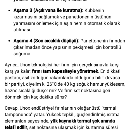
Aşama 3 (Açık vana ile kurutma):
Kubbenin
kızarmasını sağlamak ve panettonenin üstünün
yanmasını önlemek için aşırı nemin otomatik olarak
atılması.
Aşama 4 (Son sıcaklık düşüşü):
Panettonenin fırından
çıkarılmadan önce yapısının pekişmesi için kontrollü
soğuma.
Ayrıca, Unox teknolojisi her fırın için gerçek sınavla karşı
karşıya kalır:
fırını tam kapasiteyle yönetmek
. En dikkatli
pastacı, asıl zorluğun rakamlarda olduğunu bilir: devasa
bir partiyi, diyelim ki 26°C'de 40 kg soğuk hamur yüklesem,
hazne sıcaklığı düşer mi? Ve fırın set noktasına geri
dönmek için kaç dakika sürer?
Cevap, Unox endüstriyel fırınlarının olağanüstü "termal
tamponunda" yatar. Yüksek tepkili, güçlendirilmiş ısıtma
elemanları sayesinde,
yük kaynaklı termal şok anında
telafi edilir
, set noktasına ulaşmak için kurtarma süresi