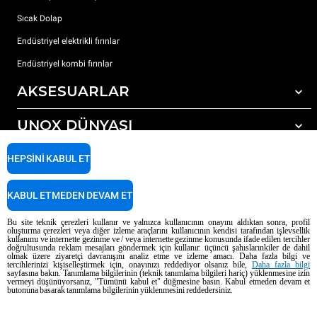
Sıcak Dolap
Endüstriyel elektrikli fırınlar
Endüstriyel kombi fırınlar
AKSESUARLAR
UNOX DÜNYASI
Tüm aksesuarlar
Otomatik yıkama için deterjanlar
DESTEK
HEPSINI KABUL ET
Dünyadaki ofislerimizx
Elle yıkama için deterjanlar
Reçine filtrelerle su arıtma
Unox garanti
KABUL ETMEDEN DEVAM ET
Ters ozmoz su arıtma
Bayi Bulucu
Bu site teknik çerezleri kullanır ve yalnızca kullanıcının onayını aldıktan sonra, profil
oluşturma çerezleri veya diğer izleme araçlarını kullanıcının kendisi tarafından işlevsellik
Servis Bulucu
kullanımı ve internette gezinme ve / veya internette gezinme konusunda ifade edilen tercihler
doğrultusunda reklam mesajları göndermek için kullanır. üçüncü şahıslarınkiler de dahil
AI Content Disclaimer
Privacy policy
Cookie policy
olmak üzere ziyaretçi davranışını analiz etme ve izleme amacı. Daha fazla bilgi ve
tercihlerinizi kişiselleştirmek için, onayınızı reddediyor olsanız bile,
Daha fazla bilgi
Telif Hakkı 2026 UNOX SpA Tüm hakları saklıdır. Reg. Imp. Padova n °
sayfasına bakın. Tanımlama bilgilerinin (teknik tanımlama bilgileri hariç) yüklenmesine izin
vermeyi düşünüyorsanız, "Tümünü kabul et" düğmesine basın. Kabul etmeden devam et
04230750285 - REA Padova 372835 - Dünya Topluluğu 5.000.000 € iv - P.IVA
butonuna basarak tanımlama bilgilerinin yüklenmesini reddedersiniz.
/ CF 04230750285 - IT WEEE Reg. No. IT08020000000377