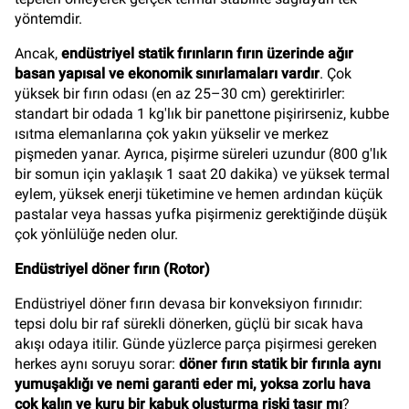
yöntemdir.
Ancak,
endüstriyel statik fırınların fırın üzerinde ağır
basan yapısal ve ekonomik sınırlamaları vardır
. Çok
yüksek bir fırın odası (en az 25–30 cm) gerektirirler:
standart bir odada 1 kg'lık bir panettone pişirirseniz, kubbe
ısıtma elemanlarına çok yakın yükselir ve merkez
pişmeden yanar. Ayrıca, pişirme süreleri uzundur (800 g'lık
bir somun için yaklaşık 1 saat 20 dakika) ve yüksek termal
eylem, yüksek enerji tüketimine ve hemen ardından küçük
pastalar veya hassas yufka pişirmeniz gerektiğinde düşük
çok yönlülüğe neden olur.
Endüstriyel döner fırın (Rotor)
Endüstriyel döner fırın devasa bir konveksiyon fırınıdır:
tepsi dolu bir raf sürekli dönerken, güçlü bir sıcak hava
akışı odaya itilir. Günde yüzlerce parça pişirmesi gereken
herkes aynı soruyu sorar:
döner fırın statik bir fırınla aynı
yumuşaklığı ve nemi garanti eder mi, yoksa zorlu hava
çok kalın ve kuru bir kabuk oluşturma riski taşır mı
?