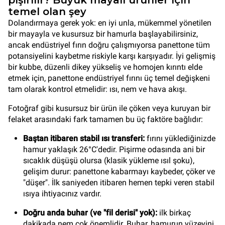
pişirilir? Büyük mayalı ürünler için
temel olan şey
Dolandırmaya gerek yok: en iyi unla, mükemmel yönetilen
bir mayayla ve kusursuz bir hamurla başlayabilirsiniz,
ancak endüstriyel fırın doğru çalışmıyorsa panettone tüm
potansiyelini kaybetme riskiyle karşı karşıyadır. İyi gelişmiş
bir kubbe, düzenli dikey yükseliş ve homojen kırıntı elde
etmek için, panettone endüstriyel fırını üç temel değişkeni
tam olarak kontrol etmelidir: ısı, nem ve hava akışı.
Fotoğraf gibi kusursuz bir ürün ile çöken veya kuruyan bir
felaket arasındaki fark tamamen bu üç faktöre bağlıdır:
Baştan itibaren stabil ısı transferi:
fırını yüklediğinizde
hamur yaklaşık 26°C'dedir. Pişirme odasında ani bir
sıcaklık düşüşü olursa (klasik yükleme ısıl şoku),
gelişim durur: panettone kabarmayı kaybeder, çöker ve
"düşer". İlk saniyeden itibaren hemen tepki veren stabil
ısıya ihtiyacınız vardır.
Doğru anda buhar (ve "fil derisi" yok):
ilk birkaç
dakikada nem çok önemlidir. Buhar, hamurun yüzeyini