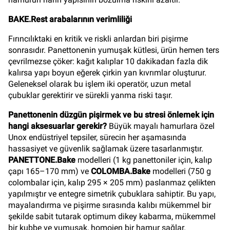
BAKE.Rest arabalarının verimliliği
Fırıncılıktaki en kritik ve riskli anlardan biri pişirme
sonrasıdır. Panettonenin yumuşak kütlesi, ürün hemen ters
çevrilmezse çöker: kağıt kalıplar 10 dakikadan fazla dik
kalırsa yapı boyun eğerek çirkin yan kıvrımlar oluşturur.
Geleneksel olarak bu işlem iki operatör, uzun metal
çubuklar gerektirir ve sürekli yanma riski taşır.
Panettonenin düzgün pişirmek ve bu stresi önlemek için
hangi aksesuarlar gerekir?
Büyük mayalı hamurlara özel
Unox endüstriyel tepsiler, sürecin her aşamasında
hassasiyet ve güvenlik sağlamak üzere tasarlanmıştır.
PANETTONE.Bake
modelleri (1 kg panettoniler için, kalıp
çapı 165–170 mm) ve
COLOMBA.Bake
modelleri (750 g
colombalar için, kalıp 295 × 205 mm) paslanmaz çelikten
yapılmıştır ve entegre simetrik çubuklara sahiptir. Bu yapı,
mayalandırma ve pişirme sırasında kalıbı mükemmel bir
şekilde sabit tutarak optimum dikey kabarma, mükemmel
bir kubbe ve yumuşak, homojen bir hamur sağlar.