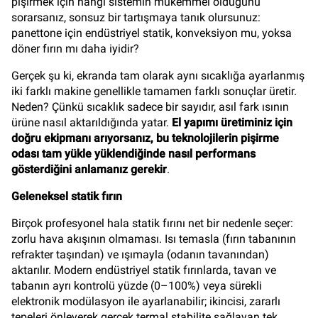
pişirmek için hangi sistemin mükemmel olduğunu
sorarsanız, sonsuz bir tartışmaya tanık olursunuz:
panettone için endüstriyel statik, konveksiyon mu, yoksa
döner fırın mı daha iyidir?
Gerçek şu ki, ekranda tam olarak aynı sıcaklığa ayarlanmış
iki farklı makine genellikle tamamen farklı sonuçlar üretir.
Neden? Çünkü sıcaklık sadece bir sayıdır, asıl fark ısının
ürüne nasıl aktarıldığında yatar.
El yapımı üretiminiz için
doğru ekipmanı arıyorsanız, bu teknolojilerin pişirme
odası tam yükle yüklendiğinde nasıl performans
gösterdiğini anlamanız gerekir
.
Geleneksel statik fırın
Birçok profesyonel hala statik fırını net bir nedenle seçer:
zorlu hava akışının olmaması. Isı temasla (fırın tabanının
refrakter taşından) ve ışımayla (odanın tavanından)
aktarılır. Modern endüstriyel statik fırınlarda, tavan ve
tabanın ayrı kontrolü yüzde (0–100%) veya sürekli
elektronik modülasyon ile ayarlanabilir; ikincisi, zararlı
tepeleri önleyerek gerçek termal stabilite sağlayan tek