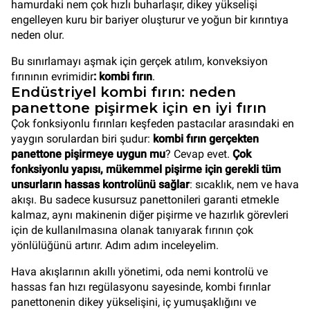
hamurdaki nem çok hızlı buharlaşır, dikey yükselişi
engelleyen kuru bir bariyer oluşturur ve yoğun bir kırıntıya
neden olur.
Bu sınırlamayı aşmak için gerçek atılım, konveksiyon
fırınının evrimidir
: kombi fırın
.
Endüstriyel kombi fırın: neden
panettone pişirmek için en iyi fırın
Çok fonksiyonlu fırınları keşfeden pastacılar arasındaki en
yaygın sorulardan biri şudur:
kombi fırın gerçekten
panettone pişirmeye uygun mu
? Cevap evet.
Çok
fonksiyonlu yapısı, mükemmel pişirme için gerekli tüm
unsurların hassas kontrolünü sağlar
: sıcaklık, nem ve hava
akışı. Bu sadece kusursuz panettonileri garanti etmekle
kalmaz, aynı makinenin diğer pişirme ve hazırlık görevleri
için de kullanılmasına olanak tanıyarak fırının çok
yönlülüğünü artırır. Adım adım inceleyelim.
Hava akışlarının akıllı yönetimi, oda nemi kontrolü ve
hassas fan hızı regülasyonu sayesinde, kombi fırınlar
panettonenin dikey yükselişini, iç yumuşaklığını ve