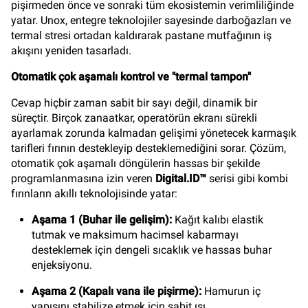
pişirmeden önce ve sonraki tüm ekosistemin verimliliğinde
yatar. Unox, entegre teknolojiler sayesinde darboğazları ve
termal stresi ortadan kaldırarak pastane mutfağının iş
akışını yeniden tasarladı.
Otomatik çok aşamalı kontrol ve "termal tampon"
Cevap hiçbir zaman sabit bir sayı değil, dinamik bir
süreçtir. Birçok zanaatkar, operatörün ekranı sürekli
ayarlamak zorunda kalmadan gelişimi yönetecek karmaşık
tarifleri fırının destekleyip desteklemediğini sorar. Çözüm,
otomatik çok aşamalı döngülerin hassas bir şekilde
programlanmasına izin veren
Digital.ID™
serisi gibi kombi
fırınların akıllı teknolojisinde yatar:
Aşama 1 (Buhar ile gelişim):
Kağıt kalıbı elastik
tutmak ve maksimum hacimsel kabarmayı
desteklemek için dengeli sıcaklık ve hassas buhar
enjeksiyonu.
Aşama 2 (Kapalı vana ile pişirme):
Hamurun iç
yapısını stabilize etmek için sabit ısı.