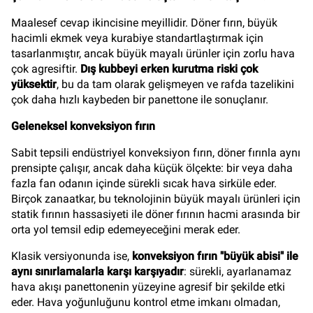
Maalesef cevap ikincisine meyillidir. Döner fırın, büyük
hacimli ekmek veya kurabiye standartlaştırmak için
tasarlanmıştır, ancak büyük mayalı ürünler için zorlu hava
çok agresiftir.
Dış kubbeyi erken kurutma riski çok
yüksektir
, bu da tam olarak gelişmeyen ve rafda tazelikini
çok daha hızlı kaybeden bir panettone ile sonuçlanır.
Geleneksel konveksiyon fırın
Sabit tepsili endüstriyel konveksiyon fırın, döner fırınla aynı
prensipte çalışır, ancak daha küçük ölçekte: bir veya daha
fazla fan odanın içinde sürekli sıcak hava sirküle eder.
Birçok zanaatkar, bu teknolojinin büyük mayalı ürünleri için
statik fırının hassasiyeti ile döner fırının hacmi arasında bir
orta yol temsil edip edemeyeceğini merak eder.
Klasik versiyonunda ise,
konveksiyon fırın "büyük abisi" ile
aynı sınırlamalarla karşı karşıyadır
: sürekli, ayarlanamaz
hava akışı panettonenin yüzeyine agresif bir şekilde etki
eder. Hava yoğunluğunu kontrol etme imkanı olmadan,