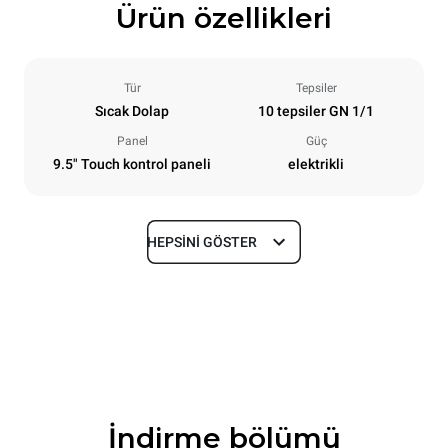
Ürün özellikleri
Tür
Tepsiler
Sıcak Dolap
10 tepsiler GN 1/1
Panel
Güç
9.5" Touch kontrol paneli
elektrikli
HEPSINI GÖSTER
Boyutlar
En
Derinlik
750 mm
628 mm
Yükseklik
Ağırlık
915 mm
82 kg
İndirme bölümü
Tepsi özellikleri