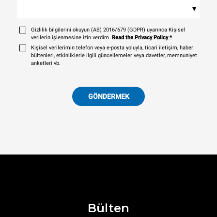
▾
Gizlilik bilgilerini okuyun (AB) 2016/679 (GDPR) uyarınca Kişisel
verilerin işlenmesine izin verdim.
Read the Privacy Policy
*
Kişisel verilerimin telefon veya e-posta yoluyla, ticari iletişim, haber
bültenleri, etkinliklerle ilgili güncellemeler veya davetler, memnuniyet
anketleri vb.
GÖNDERMEK
Bülten