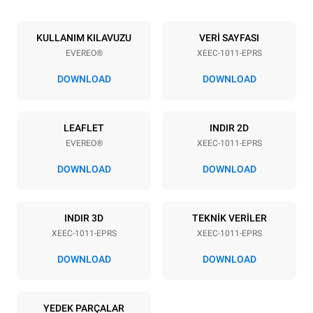
Tepsi sayısı
Tepsi boyutu
10
GN 1/1
KULLANIM KILAVUZU
VERİ SAYFASI
EVEREO®
XEEC-1011-EPRS
Tepsi aralığı
67 mm
DOWNLOAD
DOWNLOAD
Güç
LEAFLET
INDIR 2D
EVEREO®
XEEC-1011-EPRS
Voltaj
Elektrik gücü
220-240V 1~
2,9 kW
DOWNLOAD
DOWNLOAD
Frekans
Fiş tipi
50 / 60 Hz
Schuko | ✓
INDIR 3D
TEKNİK VERİLER
XEEC-1011-EPRS
XEEC-1011-EPRS
DOWNLOAD
DOWNLOAD
YEDEK PARÇALAR