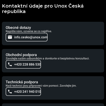
Kontaktní údaje pro Unox Česká
republika
Obecné dotazy
Napište nám, ozveme se co nejdříve.
info.cesko@unox.com
Obchodní podpora
Zavolejte našim odborníkům a domluvte si bezplatnou konzultaci.
+420 228 886 530
Technická podpora
Naši technici jsou připraveni vám pomoci. Zavolejte jim.
+420 241 940 010