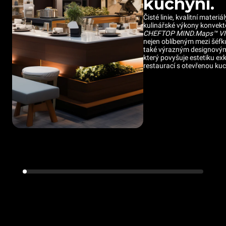
kuchyní.
Čisté linie, kvalitní materiál
kulinářské výkony konvek
CHEFTOP MIND.Maps™ VI
nejen oblíbeným mezi šéfku
také výrazným designový
který povyšuje estetiku ex
restaurací s otevřenou kuc