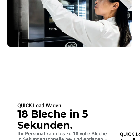
QUICK.Load Wagen
18 Bleche in 5
Sekunden.
Ihr Personal kann bis zu 18 volle Bleche
QUICK.L
in Sekundenschnelle be- und entladen –