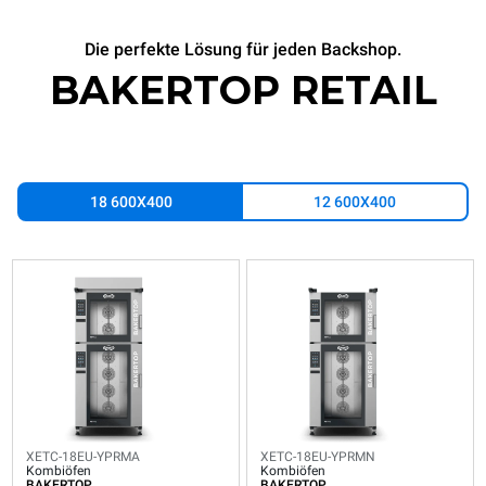
Die perfekte Lösung für jeden Backshop.
BAKERTOP RETAIL
18 600X400
12 600X400
XETC-
XETC-
18EU-
18EU-
YPRMA
YPRMN
Kombiöfen
Kombiöfen
BAKERTOP
BAKERTOP
RETAIL
RETAIL
18
18
600x400
600x400
Bleche
Bleche
XETC-18EU-YPRMA
XETC-18EU-YPRMN
Elektrisch
Elektrisch
Kombiöfen
Kombiöfen
BAKERTOP
BAKERTOP