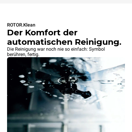
ROTOR.Klean
XETYC-12EU-SB
XETYC-12EU-SF
Der Komfort der
QUICK.Load Wagen
QUICK.Load Wagen
6+6 Bleche
6+6 Bleche
automatischen Reinigung.
ohne Türen
ohne Türen
Die Reinigung war noch nie so einfach: Symbol
berühren, fertig.
Blechverriegelung auf der
Blechverriegelung auf der
Ofenseite
Bedienerseite