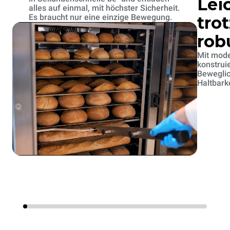
Lei
alles auf einmal, mit höchster Sicherheit.
Es braucht nur eine einzige Bewegung.
tro
rob
Mit mode
konstruie
Beweglic
Haltbarke