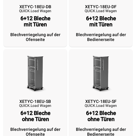
XETYC-18EU-DB
XETYC-18EU-DF
QUICK.Load Wagen
QUICK.Load Wagen
XETYC-18EU-DB
XETYC-18EU-DF
XETYC-18EU-SB
XETYC-18EU
QUICK.Load Wagen
QUICK.Load Wagen
QUICK.Load Wagen
QUICK.Load Wa
6+12 Bleche
6+12 Bleche
6+12 Bleche
mit Türen
6+12 Bleche
6+12 Bleche
mit Türen
6+12 Blec
mit Türen
mit Türen
ohne Türen
ohne Tür
Blechverriegelung auf der
Blechverriegelung auf der
Ofenseite
Bedienerseite
Blechverriegelung
Blechverriegelung
Blechverriegelung
Blechverriege
auf der Ofenseite
auf der
auf der Ofenseite
auf der
Bedienerseite
Bedienersei
XETYC-18EU-SB
XETYC-18EU-SF
QUICK.Load Wagen
QUICK.Load Wagen
6+12 Bleche
6+12 Bleche
ohne Türen
ohne Türen
Blechverriegelung auf der
Blechverriegelung auf der
Ofenseite
Bedienerseite