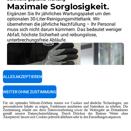
Maximale Sorglosigkeit.
Ergänzen Sie Ihr jährliches Wartungspaket um den
optionalen 30-Liter-Reinigungsmitteltank. Wir
übernehmen die jährliche Nachfüllung – Ihr Personal
muss sich nicht darum kümmern. Das bedeutet weniger
Abfall, höchste Sicherheit und reibungslose,
unterbrechungsfreie Abläufe.
ALLES AKZEPTIEREN
WEITER OHNE ZUSTIMMUNG
Für ein optimales Website-Erlebnis nutzen wir Cookies und ähnliche Technologien, um
personalisierte Inhalte zu zeigen, Funktionen anzubieten und Statistiken zu erheben. Die
Zustimmung erlaubt uns diese Datenverarbeitung sowie die Weitergabe an Drittanbieter
gemäß unserer Datenschutzerklärung. Durch Drücken des Buttons 'Weiter ohne
Akzeptieren' lassen sich Cookies jederzeit ablehnen oder in den Einstellungen anpassen.