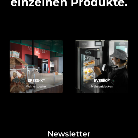
einzelnen Produkte.
®
SPEED-X™
EVEREO
Mehr entdecken
Mehr entdecken
Newsletter