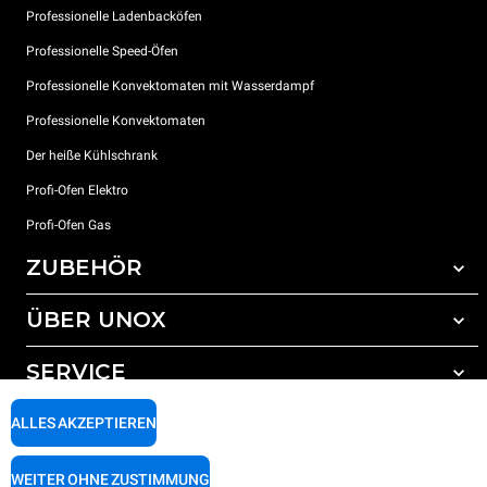
Professionelle Ladenbacköfen
Professionelle Speed-Öfen
Professionelle Konvektomaten mit Wasserdampf
Professionelle Konvektomaten
Der heiße Kühlschrank
Profi-Ofen Elektro
Profi-Ofen Gas
ZUBEHÖR
ÜBER UNOX
Gesamtes Zubehör
Reinigungsmittel für das Selbstreinigungsprogramm
SERVICE
Unsere Standorte weltweit
Reinigungsmittel für das manuelle Reinigungsprogramm
ALLES AKZEPTIEREN
Wasseraufbereitung mit Kunstharzfiltern
Unox garantie
Wasseraufbereitung durch Umkehrosmose
Händler Suche
WEITER OHNE ZUSTIMMUNG