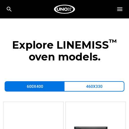
™
Explore LINEMISS
oven models.
600X400
460X330
XFT183
XFT193
XFT197
Konvektomat
Konvektomat
Konvektomat
mit
mit
mit
Wasserdampf
Wasserdampf
Wasserdampf
LINEMISS™
LINEMISS™
LINEMISS™