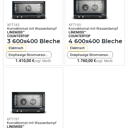
COUNTERTOP
COUNTERTOP
COUNTERTOP
3
4
4
600x400
600x400
600x400
Bleche
Bleche
Bleche
XFT183
XFT193
Elektrisch
Elektrisch
Elektrisch
Konvektomat mit Wasserdampf
Konvektomat mit Wasserdampf
LINEMISS™
LINEMISS™
Einphasige Stromversorgung
Dreiphasige Stromversorgung
Dreiphasige Stromver
COUNTERTOP
COUNTERTOP
3 600x400 Bleche
4 600x400 Bleche
1.410,00 €
1.760,00 €
1.890,00 €
zzgl. MwSt
zzgl. MwSt
zzgl. MwSt
Elektrisch
Elektrisch
Einphasige Stromversorgung
Dreiphasige Stromversorgung
1.410,00 €
1.760,00 €
zzgl. MwSt
zzgl. MwSt
XFT197
Konvektomat mit Wasserdampf
LINEMISS™