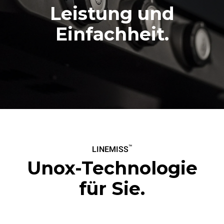
950,00 €
1.000,00 €
zzgl. MwSt
zzgl. MwSt
Leistung und
Einfachheit.
™
LINEMISS
Unox-Technologie
für Sie.