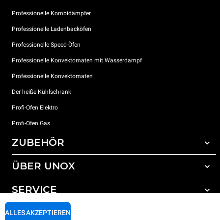
Professionelle Kombidämpfer
Professionelle Ladenbacköfen
Professionelle Speed-Öfen
Professionelle Konvektomaten mit Wasserdampf
Professionelle Konvektomaten
Der heiße Kühlschrank
Profi-Ofen Elektro
Profi-Ofen Gas
ZUBEHÖR
ÜBER UNOX
Gesamtes Zubehör
Reinigungsmittel für das Selbstreinigungsprogramm
SERVICE
Unsere Standorte weltweit
Reinigungsmittel für das manuelle Reinigungsprogramm
ALLES AKZEPTIEREN
Wasseraufbereitung mit Kunstharzfiltern
Unox garantie