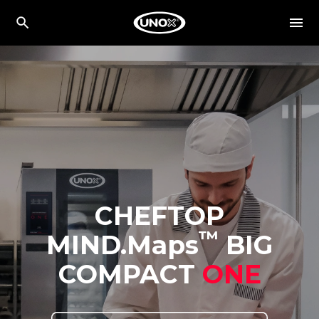
CHEFTOP
™
MIND.Maps
BIG
COMPACT
ONE