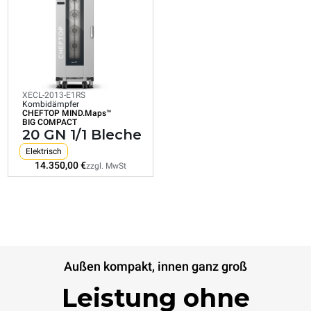
Kombidämpfer
CHEFTOP MIND.Maps™
BIG COMPACT
20 GN 1/1 Bleche
Elektrisch
XECL-2013-E1RS
Kombidämpfer
CHEFTOP MIND.Maps™
Verbrauch in kWh: 179,9 kWh/Tag
BIG COMPACT
CO2-Emissionen: 0 kg CO2/Tag
20 GN 1/1 Bleche
14.350,00 €
zzgl. MwSt
Elektrisch
14.350,00 €
zzgl. MwSt
Außen kompakt, innen ganz groß
Leistung ohne