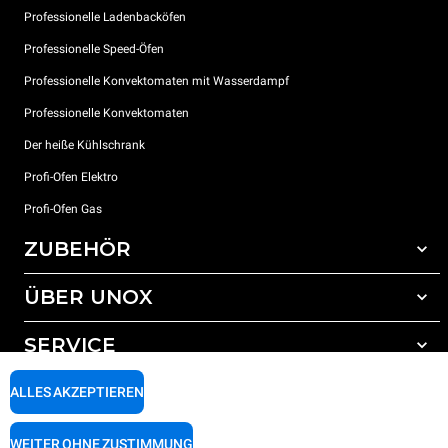
Professionelle Ladenbacköfen
Professionelle Speed-Öfen
Professionelle Konvektomaten mit Wasserdampf
Professionelle Konvektomaten
Der heiße Kühlschrank
Profi-Ofen Elektro
Profi-Ofen Gas
ZUBEHÖR
ÜBER UNOX
Gesamtes Zubehör
Reinigungsmittel für das Selbstreinigungsprogramm
SERVICE
Unsere Standorte weltweit
Reinigungsmittel für das manuelle Reinigungsprogramm
ALLES AKZEPTIEREN
Wasseraufbereitung mit Kunstharzfiltern
Unox garantie
Wasseraufbereitung durch Umkehrosmose
Händler Suche
WEITER OHNE ZUSTIMMUNG