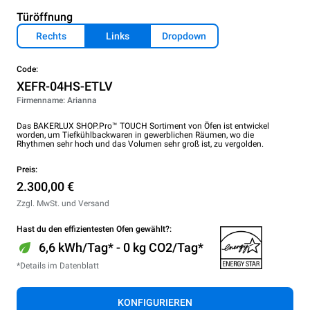
Türöffnung
Rechts
Links
Dropdown
Code:
XEFR-04HS-ETLV
Firmenname: Arianna
Das BAKERLUX SHOP.Pro™ TOUCH Sortiment von Öfen ist entwickel
worden, um Tiefkühlbackwaren in gewerblichen Räumen, wo die
Rhythmen sehr hoch und das Volumen sehr groß ist, zu vergolden.
Preis:
2.300,00 €
Zzgl. MwSt. und Versand
Hast du den effizientesten Ofen gewählt?:
6,6 kWh/Tag* - 0 kg CO2/Tag*
*Details im Datenblatt
KONFIGURIEREN