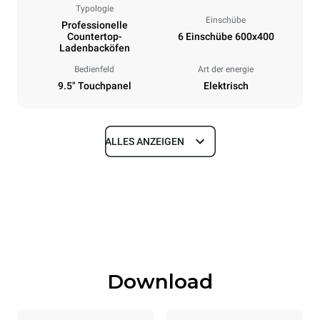
Typologie
Einschübe
Professionelle
Countertop-
6 Einschübe 600x400
Ladenbacköfen
Bedienfeld
Art der energie
9.5" Touchpanel
Elektrisch
ALLES ANZEIGEN
Maße
Breite
Tiefe
860 mm
967 mm
Höhe
Gewicht
842 mm
112 kg
Download
Spezifikationen der behälter
Anzahl der Bleche
Blechgröße