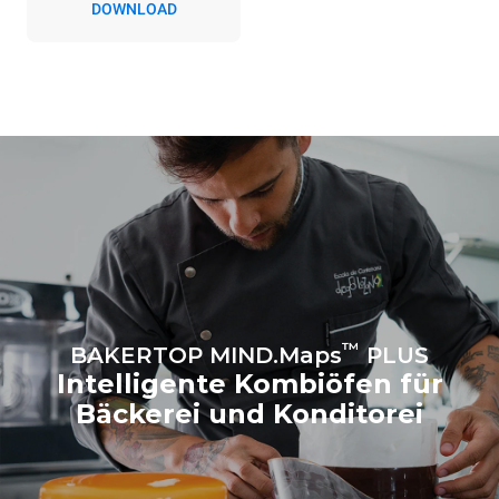
DOWNLOAD
werden. Indirekte
Emissionen hängen von der
Energiemischung des
Netzes ab, an das er
angeschlossen ist. Letztere
können eliminiert werden,
indem man sich dafür
entscheidet, Energie aus
erneuerbaren Quellen zu
kaufen.
Greenhouse Gas
Protocol
Schätzwert unter der Annahme
Schätzwert unter Annahme
einer täglichen Nutzung des
folgender wöchentlicher
Ofens (300 Tage/Jahr):
Reinigungsprogramm-Nutzung
(42 Wochen/Jahr):
8 Teilladungen Croissants
1 Kurzwaschprogramm
™
BAKERTOP MIND.Maps
PLUS
Intelligente Kombiöfen für
Bäckerei und Konditorei