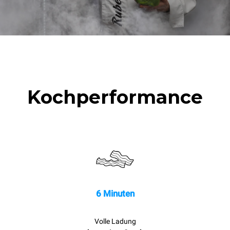
1 volle Ofenladung
Bratkartoffeln
3 volle Ofenladungen mit
Dampf gegart
2 Std. Leerlauf im Ofen bei
180 °C
Kochperformance
6 Minuten
Volle Ladung