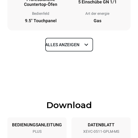
5 Einschübe GN 1/1
Countertop-Öfen
Bedienfeld
Art der energie
9.5" Touchpanel
Gas
ALLES ANZEIGEN
Maße
Breite
Tiefe
750 mm
783 mm
Höhe
Gewicht
675 mm
83 kg
Download
Spezifikationen der behälter
Anzahl der Bleche
Blechgröße
5
GN 1/1
BEDIENUNGSANLEITUNG
DATENBLATT
PLUS
XEVC-0511-GPLM-MS
Abstand zwischen den Schalen