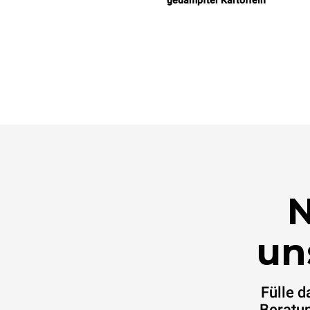
gedämpfter Kartoffeln
N
un
Fülle 
Beratun