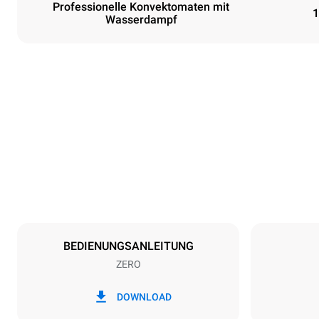
Professionelle Konvektomaten mit
1
Wasserdampf
Maße
Breite
750 mm
Gewicht
85 kg
Spezifikationen der behälter
Anzahl der Bl
10
BEDIENUNGSANLEITUNG
ZERO
Art der energie
Spannung
380-415V 3
DOWNLOAD
Steckertyp