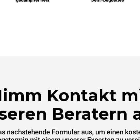
gedämpfter Reis
Demi-Baguettes
imm Kontakt m
seren Beratern a
das nachstehende Formular aus, um einen kost
gstermin mit einem unserer Experten zu vere