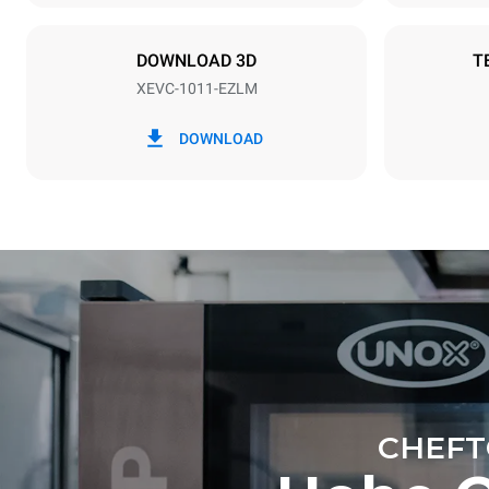
NICHT INB
DOWNLOAD 3D
T
XEVC-1011-EZLM
*
Verbrauch in kwh und co2-emissionen
Verbrauch in
DOWNLOAD
48,3 kWh/T
CHEFT