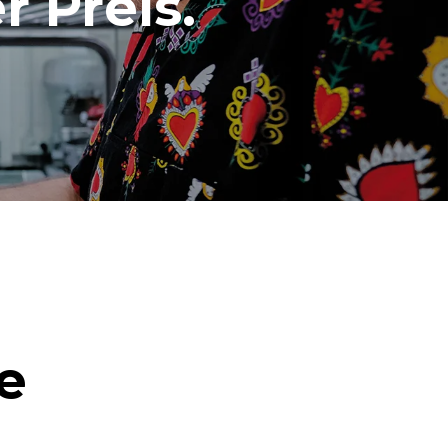
r Preis.
e