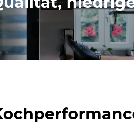
alität, niedrige
Kochperformanc