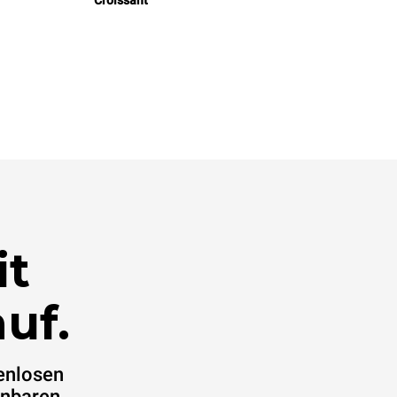
Croissant
it
uf.
enlosen
inbaren.