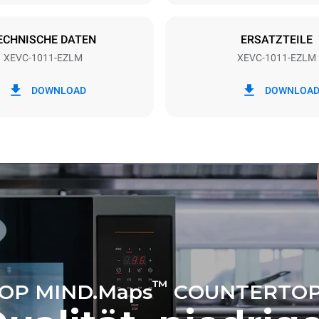
EGRIFFEN
ECHNISCHE DATEN
ERSATZTEILE
XEVC-1011-EZLM
XEVC-1011-EZLM
 kWh
CO2-Emissionen
DOWNLOAD
DOWNLOA
ag
0 kg CO2/Tag
Die Schätzung umfasst nur die 
Emissionen, die vom Ofen erze
Indirekte Emissionen hängen v
Energiemischung des Netzes ab
angeschlossen ist. Letztere k
eliminiert werden, indem man s
entscheidet, Energie aus erne
Quellen zu kaufen.
™
OP MIND.Maps
COUNTERTOP