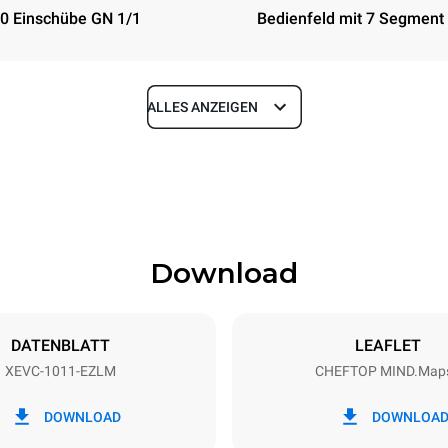
0 Einschübe GN 1/1
Bedienfeld mit 7 Segment
ALLES ANZEIGEN
Tiefe
783 mm
Download
eche
Blechgröße
GN 1/1
DATENBLATT
LEAFLET
XEVC-1011-EZLM
CHEFTOP MIND.Map
Elektrische Leistung
N~ / 220-240V 3~
18,5 kW
DOWNLOAD
DOWNLOA