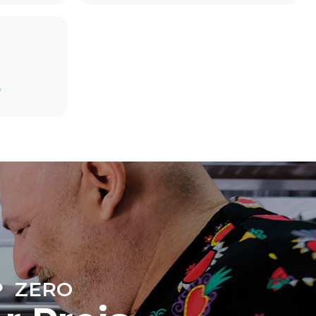
Schätzwert unter der Annahme einer täglichen
Nutzung des Ofens (300 Tage/Jahr):
D
6 kleine Portionen Brathähnchen
(Ofenbeladung: 20%)
direkten
1 volle Ofenladung Bratkartoffeln
ugt werden.
3 volle Ofenladungen mit Dampf gegart
on der
2 Std. Leerlauf im Ofen bei 180 °C
, an das er
önnen
ich dafür
uerbaren
 ZERO