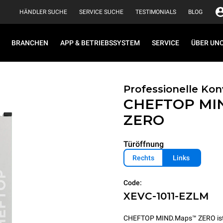
HÄNDLER SUCHE
SERVICE SUCHE
TESTIMONIALS
BLOG
BRANCHEN
APP & BETRIEBSSYSTEM
SERVICE
ÜBER UN
Professionelle K
CHEFTOP MI
ZERO
Türöffnung
Rechts
Links
Code:
XEVC-1011-EZLM
CHEFTOP MIND.Maps™ ZERO ist de