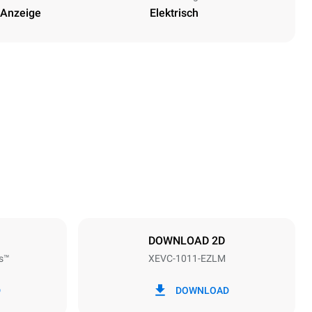
 Anzeige
Elektrisch
Höhe
1010 mm
Abstand zwischen den Schalen
67 mm
DOWNLOAD 2D
s™
XEVC-1011-EZLM
Frequenz
50 / 60 Hz
D
DOWNLOAD