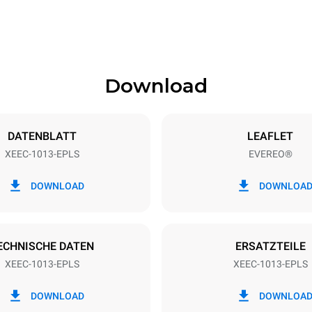
Download
eche
Blechgröße
GN 1/1
DATENBLATT
LEAFLET
XEEC-1013-EPLS
EVEREO®
Elektrische Leistung
N~
2,9 kW
DOWNLOAD
DOWNLOA
ECHNISCHE DATEN
ERSATZTEILE
XEEC-1013-EPLS
XEEC-1013-EPLS
DOWNLOAD
DOWNLOA