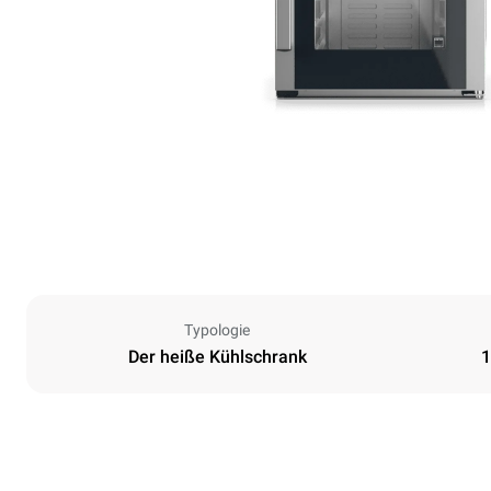
Typologie
Der heiße Kühlschrank
1
Maße
Breite
535 mm