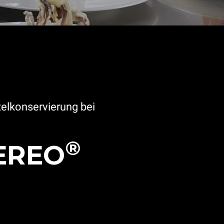
telkonservierung bei
®
EREO