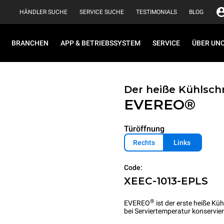
HÄNDLER SUCHE
SERVICE SUCHE
TESTIMONIALS
BLOG
BRANCHEN
APP & BETRIEBSSYSTEM
SERVICE
ÜBER UN
Der heiße Kühlsch
EVEREO®
Türöffnung
Rechts
Links
Code:
XEEC-1013-EPLS
®
EVEREO
ist der erste heiße Kü
bei Serviertemperatur konservi