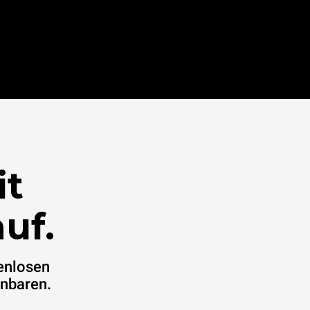
it
uf.
enlosen
inbaren.