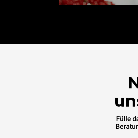
N
un
Fülle 
Beratun