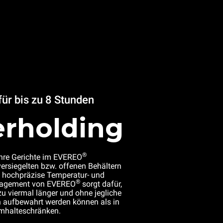
ür bis zu 8 Stunden
rholding
®
Ihre Gerichte im EVEREO
nversiegelten bzw. offenen Behältern
s hochpräzise Temperatur- und
®
nagement von EVEREO
sorgt dafür,
zu viermal länger und ohne jegliche
 aufbewahrt werden können als in
rmhalteschränken.