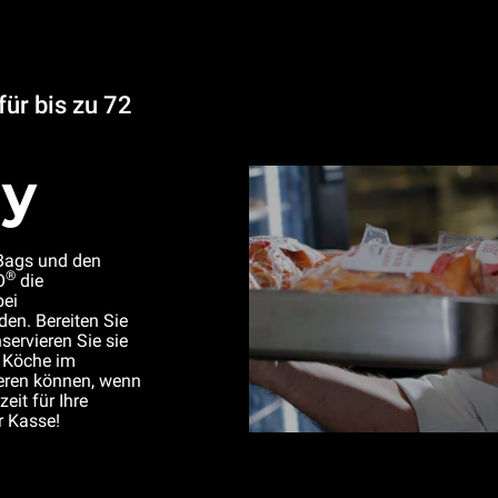
ür bis zu 72
ay
Bags und den
®
O
die
bei
den. Bereiten Sie
servieren Sie sie
 Köche im
vieren können, wenn
eit für Ihre
r Kasse!