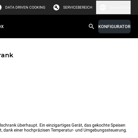
DATA DRIVEN COOKING
SERVICEBEREICH
Deutschland
OX
KONFIGURATOR
rank
hlschrank überhaupt. Ein einzigartiges Gerät, das gekochte Speisen
ert, dank einer hochpräzisen Temperatur- und Umgebungssteuerung.