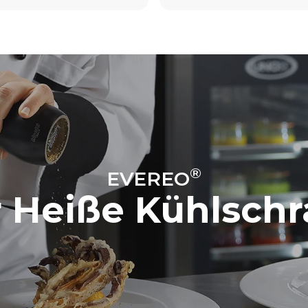
®
EVEREO
 Heiße Kühlsch