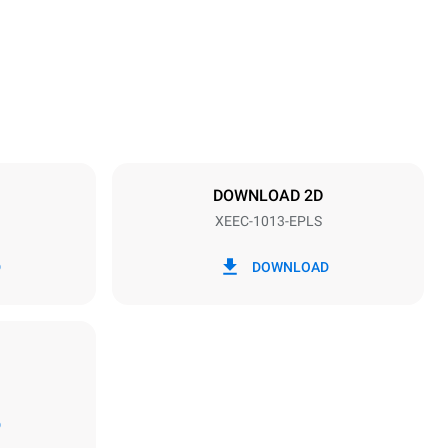
Abstand zwischen den Schalen
67 mm
DOWNLOAD 2D
XEEC-1013-EPLS
Frequenz
50 / 60 Hz
D
DOWNLOAD
D