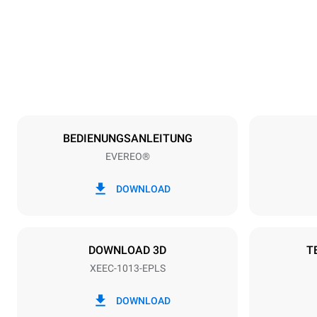
Gewicht
70 kg
Spezifikationen der behälter
Anzahl der Bl
10
BEDIENUNGSANLEITUNG
EVEREO®
Art der energie
Spannung
220-240V 1
DOWNLOAD
Steckertyp
Schuko | ✓
DOWNLOAD 3D
T
XEEC-1013-EPLS
DOWNLOAD