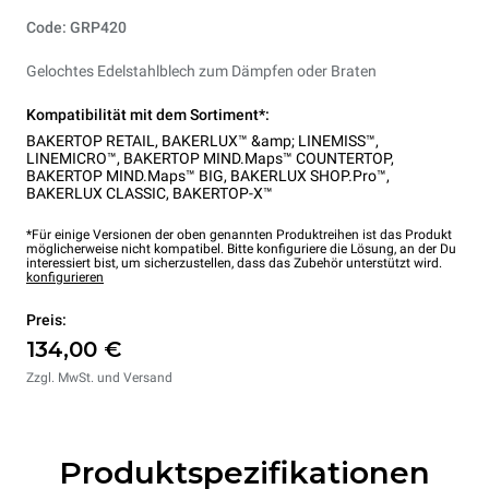
Code: GRP420
Gelochtes Edelstahlblech zum Dämpfen oder Braten
Kompatibilität mit dem Sortiment*:
BAKERTOP RETAIL
,
BAKERLUX™ &amp; LINEMISS™
,
LINEMICRO™
,
BAKERTOP MIND.Maps™ COUNTERTOP
,
BAKERTOP MIND.Maps™ BIG
,
BAKERLUX SHOP.Pro™
,
BAKERLUX CLASSIC
,
BAKERTOP-X™
*Für einige Versionen der oben genannten Produktreihen ist das Produkt
möglicherweise nicht kompatibel. Bitte konfiguriere die Lösung, an der Du
interessiert bist, um sicherzustellen, dass das Zubehör unterstützt wird.
konfigurieren
Preis:
134,00 €
Zzgl. MwSt. und Versand
Produktspezifikationen