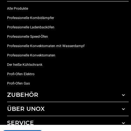
Alle Produkte
Professionelle Kombidämpfer
Professionelle Ladenbacköfen
Professionelle Speed-Öfen
Professionelle Konvektomaten mit Wasserdampf
Professionelle Konvektomaten
Der heiße Kühlschrank
Profi-Ofen Elektro
Profi-Ofen Gas
ZUBEHÖR
ÜBER UNOX
Gesamtes Zubehör
Reinigungsmittel für das Selbstreinigungsprogramm
SERVICE
Unsere Standorte weltweit
Reinigungsmittel für das manuelle Reinigungsprogramm