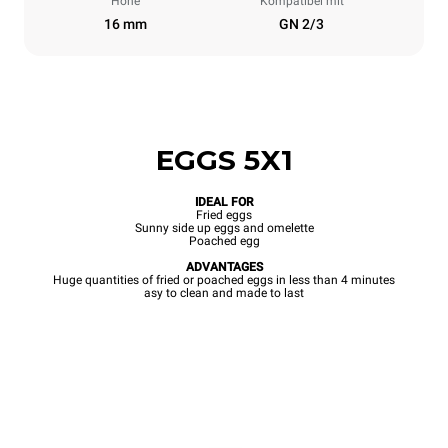
Höhe
Kompatibel mit
16 mm
GN 2/3
EGGS 5X1
IDEAL FOR
Fried eggs
Sunny side up eggs and omelette
Poached egg
ADVANTAGES
Huge quantities of fried or poached eggs in less than 4 minutes
asy to clean and made to last