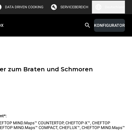
DATA DRIVEN COOKING
SERVICEBEREICH
Deutschland
OX
KONFIGURATOR
ter zum Braten und Schmoren
nt*:
EFTOP MIND.Maps™ COUNTERTOP
,
CHEFTOP-X™
,
CHEFTOP
EFTOP MIND.Maps™ COMPACT
,
CHEFLUX™
,
CHEFTOP MIND.Maps™