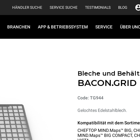
HÄNDLER SUCHE
SERVICE SUCHE
TESTIMONIALS
BLOG
BRANCHEN
APP & BETRIEBSSYSTEM
SERVICE
ÜBER UN
Bleche und Behäl
BACON.GRID
Code: TG944
Gelochtes Edelstahlblech.
Kompatibilität mit dem Sortime
CHEFTOP MIND.Maps™ BIG
,
CH
MIND.Maps™ BIG COMPACT
,
CH