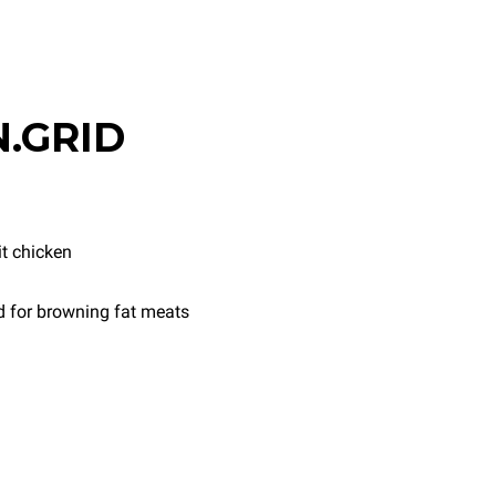
.GRID
it chicken
id for browning fat meats