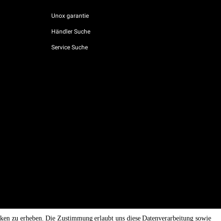
Unox garantie
Händler Suche
Service Suche
AI Content Disclaimer
Privacy policy
Cookie policy
tiken zu erheben. Die Zustimmung erlaubt uns diese Datenverarbeitung sowie