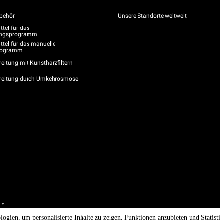
behör
Unsere Standorte weltweit
tel für das
gungsprogramm
ttel für das manuelle
programm
eitung mit Kunstharzfiltern
reitung durch Umkehrosmose
 °
/ CF
logien, um personalisierte Inhalte zu zeigen, Funktionen anzubieten und Statis