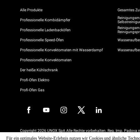
Alle Produkte
Gesamtes Zu
Reinigungsmit
Professionelle Kombidämpfer
Selbstreini
Reinigungsmi
Professionelle Ladenbacköfen
Reinigungs
Professionelle Speed-Öfen
Wasseraufber
Professionelle Konvektomaten mit Wasserdampf
Wasseraufbe
Professionelle Konvektomaten
Der heiße Kühlschrank
Profi-Ofen Elektro
Profi-Ofen Gas
Copyright 2026 UNOX SpA Alle Rechte vorbehalten. Reg. Imp. Padova n
04230750285 - REA Padova 372835 - Kap. Soc. 5.000.000 € iv - P.IVA 
Für ein optimales Website-Erlebnis nutzen wir Cookies und ähnliche Techno
04230750285 - IT WEEE Reg. No. IT08020000000377