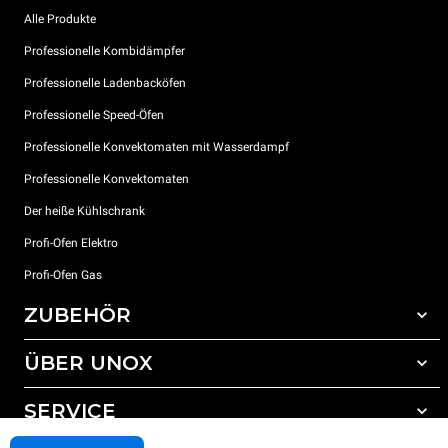
Alle Produkte
Professionelle Kombidämpfer
Professionelle Ladenbacköfen
Professionelle Speed-Öfen
Professionelle Konvektomaten mit Wasserdampf
Professionelle Konvektomaten
Der heiße Kühlschrank
Profi-Ofen Elektro
Profi-Ofen Gas
ZUBEHÖR
ÜBER UNOX
Gesamtes Zubehör
Reinigungsmittel für das Selbstreinigungsprogramm
SERVICE
Unsere Standorte weltweit
Reinigungsmittel für das manuelle Reinigungsprogramm