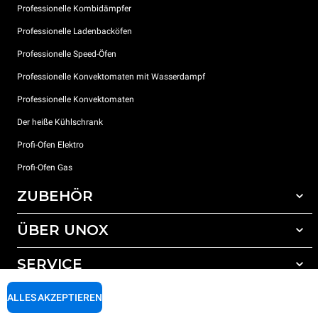
Professionelle Kombidämpfer
Professionelle Ladenbacköfen
Professionelle Speed-Öfen
Professionelle Konvektomaten mit Wasserdampf
Professionelle Konvektomaten
Der heiße Kühlschrank
Profi-Ofen Elektro
Profi-Ofen Gas
ZUBEHÖR
ÜBER UNOX
Gesamtes Zubehör
Reinigungsmittel für das Selbstreinigungsprogramm
SERVICE
Unsere Standorte weltweit
Reinigungsmittel für das manuelle Reinigungsprogramm
ALLES AKZEPTIEREN
Wasseraufbereitung mit Kunstharzfiltern
Unox garantie