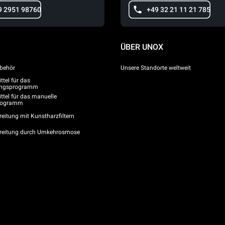
9 2951 98760
+49 32 21 11 21 785
ÜBER UNOX
behör
Unsere Standorte weltweit
tel für das
gungsprogramm
ttel für das manuelle
programm
eitung mit Kunstharzfiltern
reitung durch Umkehrosmose