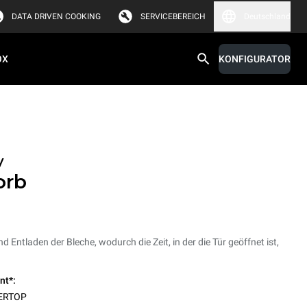
DATA DRIVEN COOKING
SERVICEBEREICH
Deutschland
OX
KONFIGURATOR
y
orb
nd Entladen der Bleche, wodurch die Zeit, in der die Tür geöffnet ist,
nt*:
ERTOP