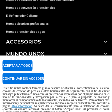
Hornos de convección profesionales
El Refrigerador Caliente
Hornos eléctricos profesionales
Hornos profesionales de gas
ACCESORIOS
MUNDO UNOX
Todos los accesorios
Detergentes para lavado automático
SOPORTE
ACEPTAR A TODOS
Nuestras sedes en el mundo
Detergentes para lavado manual
Tratamiento de agua con filtros de resina
Garantía Unox
CONTINUAR SIN ACCEDER
Tratamiento de agua por ósmosis inversa
Red de distribuidores
Este sitio utiliza cookies técnicas y, solo después de obtener el consentimiento del usuario,
cookies de creación de perfiles u otras herramientas de seguimiento con el fin de enviar
Centros de servicio técnico
mensajes publicitarios en línea con las preferencias expresadas por el propio usuario en el
uso de la funcionalidad y navegación por la red y / o para la propósito de analizar y
Aviso sobre el contenido generado por IA
Privacy policy
Cookie policy
monitorear el comportamiento de los visitantes, incluidos los de terceros. Para obtener más
información y personalizar sus preferencias, incluso si niega su consentimiento, consulte la
Copyright 2026 UNOX SpA Todos los derechos reservados. Reg. Imp. Padova
página
Más información
. Si desea dar su consentimiento para la instalación de cookies
n ° 04230750285 - REA Padova 372835 - Cap. Soc. 5.000.000 € iv - P.IVA /
(excepto las cookies técnicas), presione el botón "Aceptar todo". Al presionar el botón