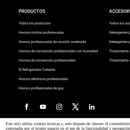
PRODUCTOS
ACCESOR
Todos los productos
Todos los ac
Hornos mixtos profesionales
Detergentes 
Hornos profesionales de cocción acelerada
Detergentes 
Hornos de convección profesionales con humedad
Tratamiento d
Hornos de convección profesionales
Tratamiento 
El Refrigerador Caliente
Hornos eléctricos profesionales
Hornos profesionales de gas
Este sitio utiliza cookies técnicas y, solo después de obtener el consentimie
Copyright 2026 UNOX SpA Todos los derechos reservados. Reg. Imp. 
expresadas por el propio usuario en el uso de la funcionalidad y navegación
° 04230750285 - REA Padova 372835 - Cap. Soc. 5.000.000 € iv - P.IVA