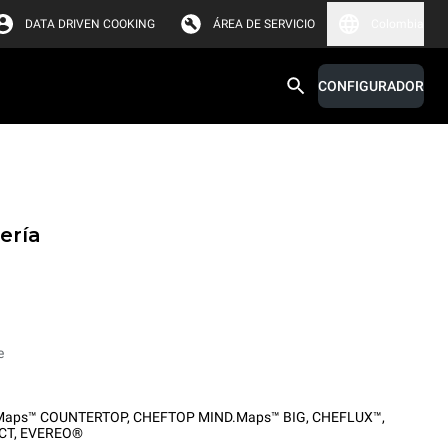
DATA DRIVEN COOKING
ÁREA DE SERVICIO
Colombia
CONFIGURADOR
ería
e
Maps™ COUNTERTOP
,
CHEFTOP MIND.Maps™ BIG
,
CHEFLUX™
,
CT
,
EVEREO®