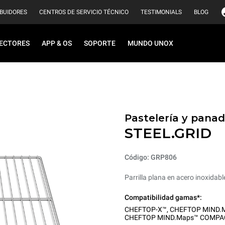
IBUIDORES
CENTROS DE SERVICIO TÉCNICO
TESTIMONIALS
BLOG
ECTORES
APP & OS
SOPORTE
MUNDO UNOX
Pastelería y panad
STEEL.GRID
Código: GRP806
Parrilla plana en acero inoxidabl
Compatibilidad gamas*:
CHEFTOP-X™
,
CHEFTOP MIND.
CHEFTOP MIND.Maps™ COMPA