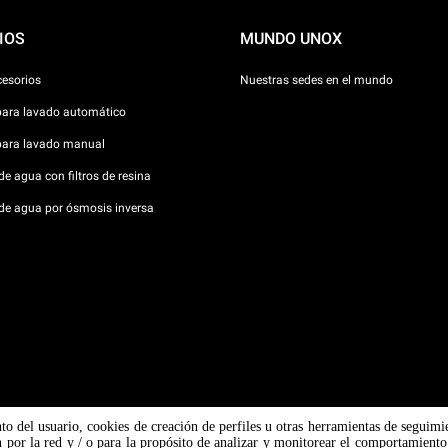
IOS
MUNDO UNOX
cesorios
Nuestras sedes en el mundo
para lavado automático
para lavado manual
e agua con filtros de resina
de agua por ósmosis inversa
nto del usuario, cookies de creación de perfiles u otras herramientas de seguimi
Padova n
 por la red y / o para la propósito de analizar y monitorear el comportamiento 
 / CF
Aviso so