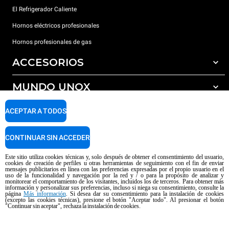
El Refrigerador Caliente
Hornos eléctricos profesionales
Hornos profesionales de gas
ACCESORIOS
MUNDO UNOX
Todos los accesorios
Detergentes para lavado automático
SOPORTE
ACEPTAR A TODOS
Nuestras sedes en el mundo
Detergentes para lavado manual
Tratamiento de agua con filtros de resina
Garantía Unox
CONTINUAR SIN ACCEDER
Tratamiento de agua por ósmosis inversa
Red de distribuidores
Este sitio utiliza cookies técnicas y, solo después de obtener el consentimiento del usuario,
cookies de creación de perfiles u otras herramientas de seguimiento con el fin de enviar
Centros de servicio técnico
mensajes publicitarios en línea con las preferencias expresadas por el propio usuario en el
uso de la funcionalidad y navegación por la red y / o para la propósito de analizar y
Aviso sobre el contenido generado por IA
Privacy policy
Cookie policy
monitorear el comportamiento de los visitantes, incluidos los de terceros. Para obtener más
información y personalizar sus preferencias, incluso si niega su consentimiento, consulte la
Copyright 2026 UNOX SpA Todos los derechos reservados. Reg. Imp. Padova
página
Más información
. Si desea dar su consentimiento para la instalación de cookies
n ° 04230750285 - REA Padova 372835 - Cap. Soc. 5.000.000 € iv - P.IVA /
(excepto las cookies técnicas), presione el botón "Aceptar todo". Al presionar el botón
"Continuar sin aceptar", rechaza la instalación de cookies.
CF 04230750285 - IT WEEE Reg. No. IT08020000000377