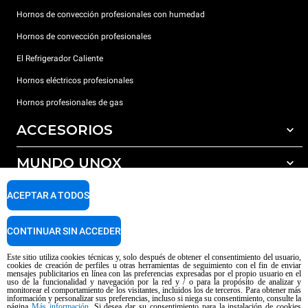
Hornos de convección profesionales con humedad
Hornos de convección profesionales
El Refrigerador Caliente
Hornos eléctricos profesionales
Hornos profesionales de gas
ACCESORIOS
MUNDO UNOX
Todos los accesorios
Detergentes para lavado automático
SOPORTE
ACEPTAR A TODOS
Nuestras sedes en el mundo
Detergentes para lavado manual
Tratamiento de agua con filtros de resina
Garantía Unox
CONTINUAR SIN ACCEDER
Tratamiento de agua por ósmosis inversa
Red de distribuidores
Este sitio utiliza cookies técnicas y, solo después de obtener el consentimiento del usuario,
cookies de creación de perfiles u otras herramientas de seguimiento con el fin de enviar
Centros de servicio técnico
mensajes publicitarios en línea con las preferencias expresadas por el propio usuario en el
uso de la funcionalidad y navegación por la red y / o para la propósito de analizar y
Aviso sobre el contenido generado por IA
Privacy policy
Cookie policy
monitorear el comportamiento de los visitantes, incluidos los de terceros. Para obtener más
información y personalizar sus preferencias, incluso si niega su consentimiento, consulte la
Copyright 2026 UNOX SpA Todos los derechos reservados. Reg. Imp. Padova
página
Más información
. Si desea dar su consentimiento para la instalación de cookies