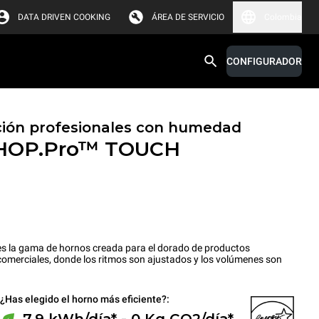
DATA DRIVEN COOKING
ÁREA DE SERVICIO
Colombia
CONFIGURADOR
ión profesionales con humedad
HOP.Pro™
TOUCH
a gama de hornos creada para el dorado de productos
omerciales, donde los ritmos son ajustados y los volúmenes son
¿Has elegido el horno más eficiente?:
7,9 kWh/día* - 0 Kg CO2/día*