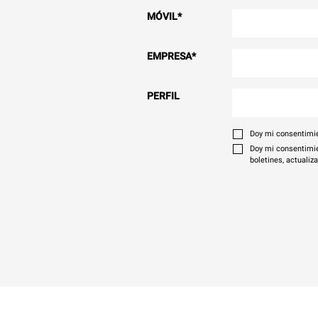
MÓVIL
*
EMPRESA
*
PERFIL
Doy mi consentimie
Doy mi consentimie
boletines, actualiz