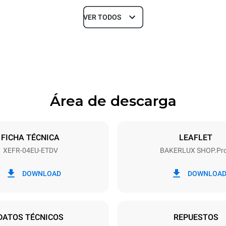
VER TODOS
Profundidad
811 mm
Área de descarga
ndejas
Tamaño de la bandeja
600x400
FICHA TÉCNICA
LEAFLET
XEFR-04EU-ETDV
BAKERLUX SHOP.Pr
Energia electrica
~ / 220-240V 3~ / 220-240V
6,9 kW
DOWNLOAD
DOWNLOA
fe
DO
DATOS TÉCNICOS
REPUESTOS