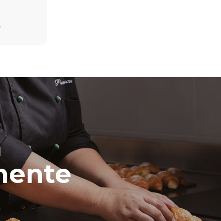
D
 emisiones
o. Las
 de la
a que está
en
energía
renovables.
H
mente