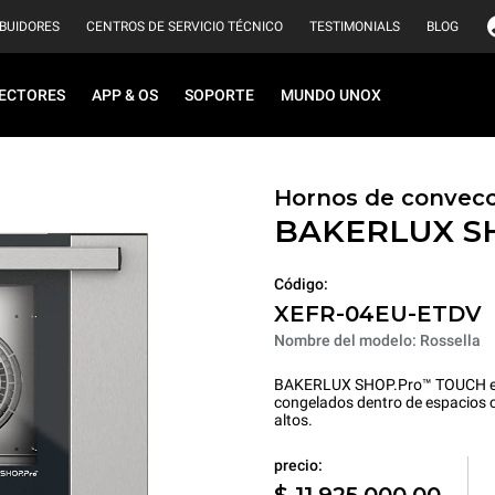
IBUIDORES
CENTROS DE SERVICIO TÉCNICO
TESTIMONIALS
BLOG
ECTORES
APP & OS
SOPORTE
MUNDO UNOX
Hornos de convecc
BAKERLUX S
Código:
XEFR-04EU-ETDV
Nombre del modelo: Rossella
BAKERLUX SHOP.Pro™ TOUCH es l
congelados dentro de espacios c
altos.
precio:
$ 11.925.000,00