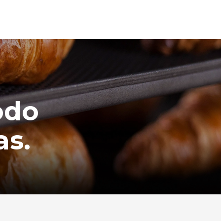
odo
as.