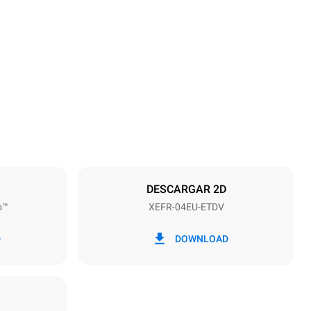
Altura
500 mm
Distancia entre bandejas
75 mm
DESCARGAR 2D
o™
XEFR-04EU-ETDV
frecuencia
50 / 60 Hz
D
DOWNLOAD