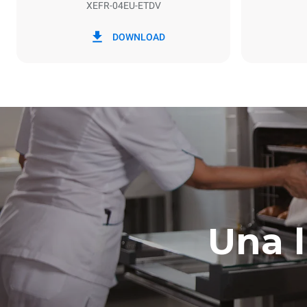
XEFR-04EU-ETDV
*
Consumo en kwh y emisiones de co2
Consumo en 
DOWNLOAD
7,9 kWh/día
Una 