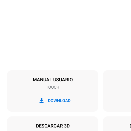
Tamaños
Ancho
800 mm
Peso
57 kg
Especificaciones de la bandeja
Número de ba
4
MANUAL USUARIO
TOUCH
Alimentación
Voltaje
380-415V 3N
DOWNLOAD
1~
Tipo de enchu
NO INCLUI
DESCARGAR 3D