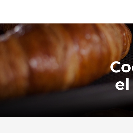
Co
el