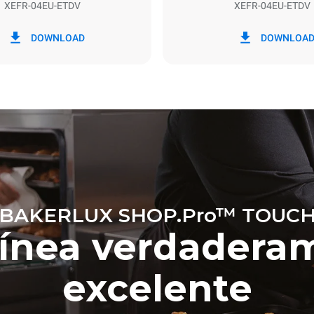
XEFR-04EU-ETDV
XEFR-04EU-ETDV
kWh
Emisiones de CO2
DOWNLOAD
DOWNLOA
0 Kg CO2/día
La estimación incluye solo las
directas producidas por el horn
emisiones indirectas dependen
mezcla de energía de la red a l
conectado; estas últimas pued
eliminarse eligiendo comprar 
producida a partir de fuentes 
BAKERLUX SHOP.Pro™ TOUC
línea verdadera
excelente