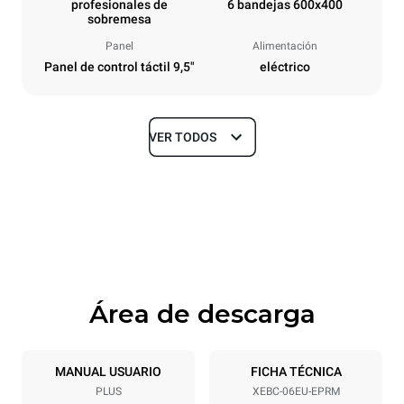
profesionales de
6 bandejas 600x400
sobremesa
Panel
Alimentación
Panel de control táctil 9,5"
eléctrico
VER TODOS
Tamaños
Ancho
Profundidad
860 mm
967 mm
Altura
Peso
842 mm
112 kg
Área de descarga
Especificaciones de la bandeja
Número de bandejas
Tamaño de la bandeja
6
600x400
MANUAL USUARIO
FICHA TÉCNICA
PLUS
XEBC-06EU-EPRM
Distancia entre bandejas