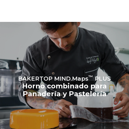
energía de la red a la que
está conectado; estas
últimas pueden eliminarse
eligiendo comprar energía
producida a partir de
fuentes
renovables.
Greenhouse
Gas Protocol
Estimación calculada
Estimación calculada
suponiendo una utilización
suponiendo los siguientes
diaria del horno (300 días/año):
lavados semanales (42
semanas/año):
8 cargas medianas de
1 lavado corto
croissants
™
BAKERTOP MIND.Maps
PLUS
Horno combinado para
Panadería y Pastelería