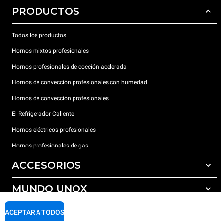
PRODUCTOS
Todos los productos
Hornos mixtos profesionales
Hornos profesionales de cocción acelerada
Hornos de convección profesionales con humedad
Hornos de convección profesionales
El Refrigerador Caliente
Hornos eléctricos profesionales
Hornos profesionales de gas
ACCESORIOS
MUNDO UNOX
Todos los accesorios
Detergentes para lavado automático
SOPORTE
ACEPTAR A TODOS
Nuestras sedes en el mundo
Detergentes para lavado manual