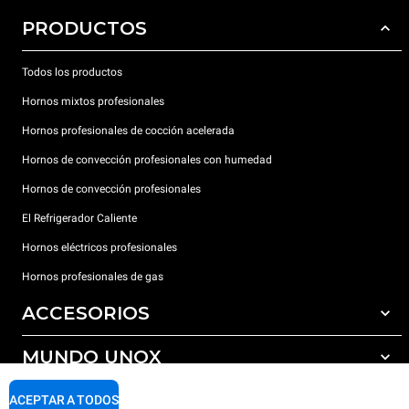
PRODUCTOS
Todos los productos
Hornos mixtos profesionales
Hornos profesionales de cocción acelerada
Hornos de convección profesionales con humedad
Hornos de convección profesionales
El Refrigerador Caliente
Hornos eléctricos profesionales
Hornos profesionales de gas
ACCESORIOS
MUNDO UNOX
Todos los accesorios
Detergentes para lavado automático
SOPORTE
ACEPTAR A TODOS
Nuestras sedes en el mundo