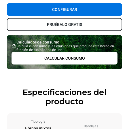
CONFIGURAR
PRUÉBALO GRATIS
Calculador de consumo
Calcula el consumo y las emisiones que produce este horno en
función de tus hábitos de uso.
CALCULAR CONSUMO
Especificaciones del
producto
Tipología
Bandejas
Hornos mixtos