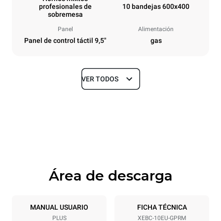
profesionales de
10 bandejas 600x400
sobremesa
Panel
Alimentación
Panel de control táctil 9,5"
gas
VER TODOS
Tamaños
Ancho
Profundidad
860 mm
967 mm
Altura
Peso
1162 mm
163 kg
Área de descarga
Especificaciones de la bandeja
Número de bandejas
Tamaño de la bandeja
10
600x400
MANUAL USUARIO
FICHA TÉCNICA
PLUS
XEBC-10EU-GPRM
Distancia entre bandejas