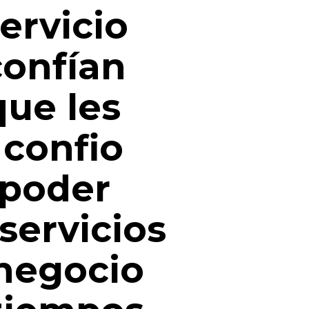
servicio
confían
que les
 confio
 poder
 servicios
negocio