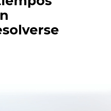
 tiempos
un
esolverse