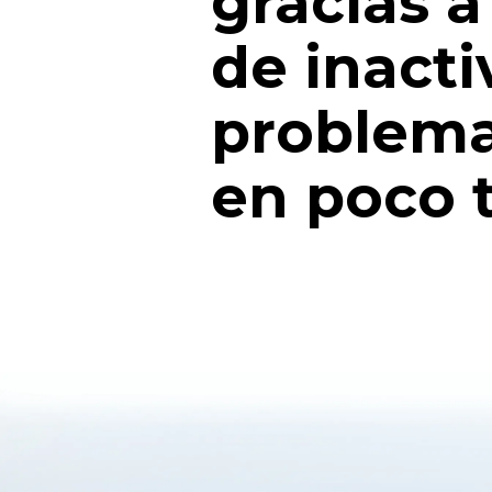
gracias 
de inacti
problema
en poco 