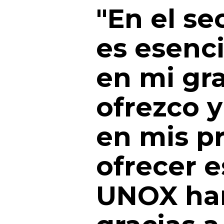
"En el sec
es esenci
en mi gra
ofrezco 
en mis p
ofrecer e
UNOX han