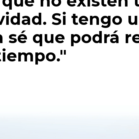
a que no existen
vidad. Si tengo 
 sé que podrá r
tiempo."