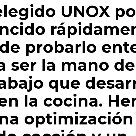
legido UNOX po
ncido rápidamen
de probarlo en
a ser la mano d
rabajo que desa
 en la cocina. H
na optimización 