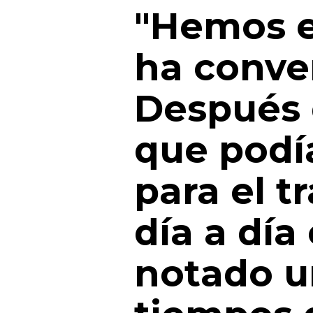
"Hemos e
ha conve
Después 
que podí
para el t
día a día
notado u