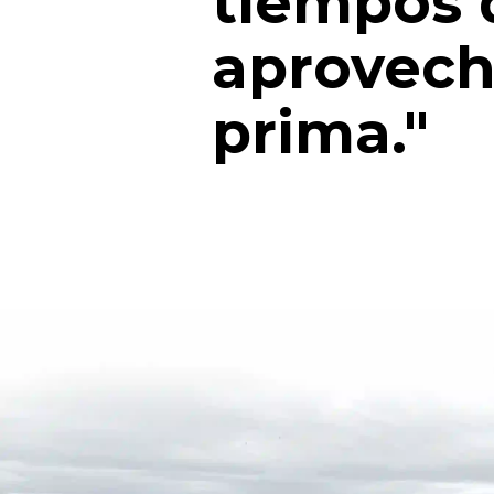
tiempos 
aprovech
prima."