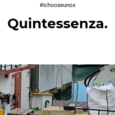
#ichooseunox
Quintessenza.