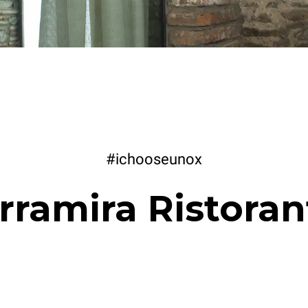
#ichooseunox
rramira Ristoran