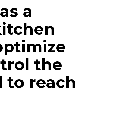
as a
kitchen
optimize
trol the
 to reach