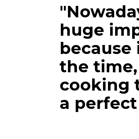
"Nowaday
huge imp
because i
the time,
cooking 
a perfect