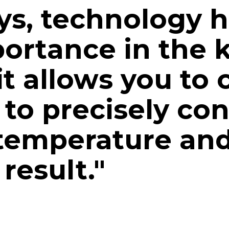
s, technology h
ortance in the 
t allows you to 
 to precisely con
temperature and
 result."