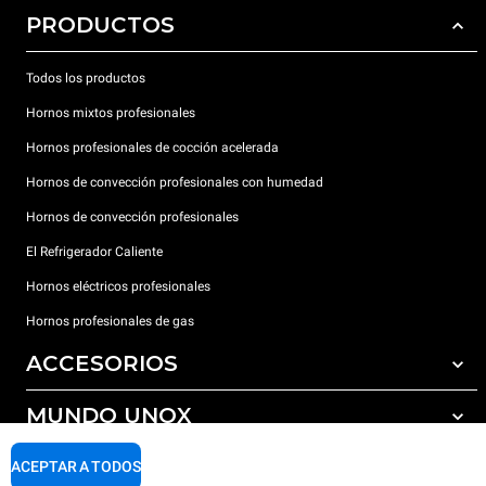
PRODUCTOS
Todos los productos
Hornos mixtos profesionales
Hornos profesionales de cocción acelerada
Hornos de convección profesionales con humedad
Hornos de convección profesionales
El Refrigerador Caliente
Hornos eléctricos profesionales
Hornos profesionales de gas
ACCESORIOS
MUNDO UNOX
Todos los accesorios
Detergentes para lavado automático
SOPORTE
ACEPTAR A TODOS
Nuestras sedes en el mundo
Detergentes para lavado manual