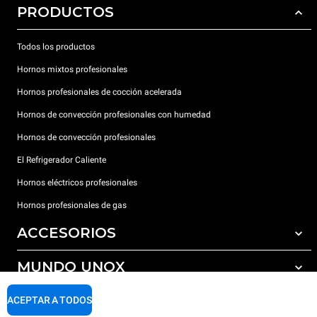
PRODUCTOS
Todos los productos
Hornos mixtos profesionales
Hornos profesionales de cocción acelerada
Hornos de convección profesionales con humedad
Hornos de convección profesionales
El Refrigerador Caliente
Hornos eléctricos profesionales
Hornos profesionales de gas
ACCESORIOS
MUNDO UNOX
Todos los accesorios
Detergentes para lavado automático
SOPORTE
ACEPTAR A TODOS
Nuestras sedes en el mundo
Detergentes para lavado manual