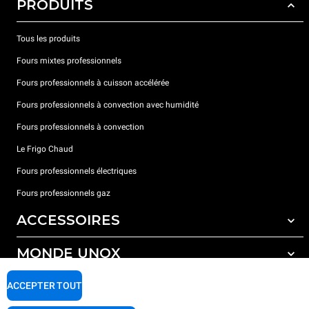
PRODUITS
Tous les produits
Fours mixtes professionnels
Fours professionnels à cuisson accélérée
Fours professionnels à convection avec humidité
Fours professionnels à convection
Le Frigo Chaud
Fours professionnels électriques
Fours professionnels gaz
ACCESSOIRES
MONDE UNOX
Tous les accessoires
Détergents pour lavage automatique
SUPPORT
ACCEPTER TOUT
Nos bureaux dans le monde
Détergents pour lavage manuel